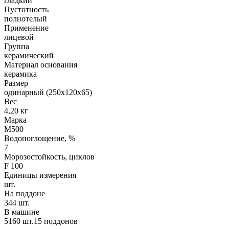
гладкий
Пустотность
полнотелый
Применение
лицевой
Группа
керамический
Материал основания
керамика
Размер
одинарный (250х120х65)
Вес
4,20 кг
Марка
М500
Водопоглощение, %
7
Морозостойкость, циклов
F 100
Единицы измерения
шт.
На поддоне
344 шт.
В машине
5160 шт.15 поддонов