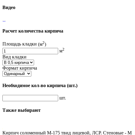
Видео
Расчет количества кирпича
2
Площадь кладки
(м
)
2
м
Вид кладки
Формат кирпича
Необходимое кол-во кирпича
(шт.)
шт.
Также выбирают
Кирпич соломенный М-175 твид лицевой, ЛСР. Стеновые - М