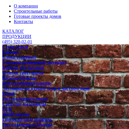
О компании
Строительные работы
Готовые проекты домов
Контакты
КАТАЛОГ
ПРОДУКЦИИ
(495) 320-02-01
Сухие смеси
Кирпич
Блоки стеновые
Теплоизоляционный материал
Кровля для крыши
Плитка тротуарная
Пиломатериалы
Искусственный камень
Лестницы на второй этаж в частном доме
Бетон
Натуральный камень
Сыпучие материалы
ПГП
ЖБИ заводы
Гипсокартон и профиль
Металлопрокат Москва