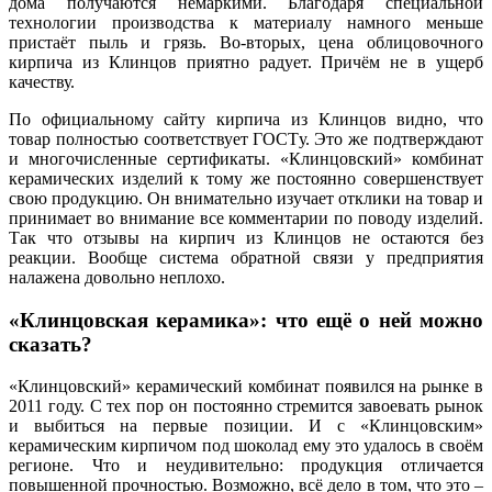
дома получаются немаркими. Благодаря специальной
технологии производства к материалу намного меньше
пристаёт пыль и грязь. Во-вторых, цена облицовочного
кирпича из Клинцов приятно радует. Причём не в ущерб
качеству.
По официальному сайту кирпича из Клинцов видно, что
товар полностью соответствует ГОСТу. Это же подтверждают
и многочисленные сертификаты. «Клинцовский» комбинат
керамических изделий к тому же постоянно совершенствует
свою продукцию. Он внимательно изучает отклики на товар и
принимает во внимание все комментарии по поводу изделий.
Так что отзывы на кирпич из Клинцов не остаются без
реакции. Вообще система обратной связи у предприятия
налажена довольно неплохо.
«Клинцовская керамика»: что ещё о ней можно
сказать?
«Клинцовский» керамический комбинат появился на рынке в
2011 году. С тех пор он постоянно стремится завоевать рынок
и выбиться на первые позиции. И с «Клинцовским»
керамическим кирпичом под шоколад ему это удалось в своём
регионе. Что и неудивительно: продукция отличается
повышенной прочностью. Возможно, всё дело в том, что это –