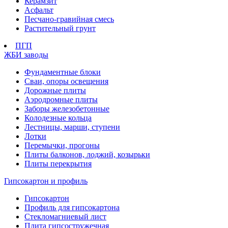
Керамзит
Асфальт
Песчано-гравийная смесь
Растительный грунт
ПГП
ЖБИ заводы
Фундаментные блоки
Сваи, опоры освещения
Дорожные плиты
Аэродромные плиты
Заборы железобетонные
Колодезные кольца
Лестницы, марши, ступени
Лотки
Перемычки, прогоны
Плиты балконов, лоджий, козырьки
Плиты перекрытия
Гипсокартон и профиль
Гипсокартон
Профиль для гипсокартона
Стекломагниевый лист
Плита гипсостружечная