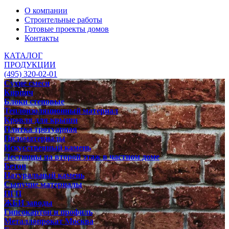
О компании
Строительные работы
Готовые проекты домов
Контакты
КАТАЛОГ
ПРОДУКЦИИ
(495) 320-02-01
Сухие смеси
Кирпич
Блоки стеновые
Теплоизоляционный материал
Кровля для крыши
Плитка тротуарная
Пиломатериалы
Искусственный камень
Лестницы на второй этаж в частном доме
Бетон
Натуральный камень
Сыпучие материалы
ПГП
ЖБИ заводы
Гипсокартон и профиль
Металлопрокат Москва