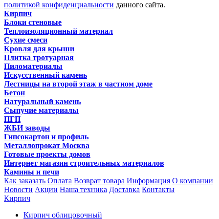
политикой конфиденциальности
данного сайта.
Кирпич
Блоки стеновые
Теплоизоляционный материал
Сухие смеси
Кровля для крыши
Плитка тротуарная
Пиломатериалы
Искусственный камень
Лестницы на второй этаж в частном доме
Бетон
Натуральный камень
Сыпучие материалы
ПГП
ЖБИ заводы
Гипсокартон и профиль
Металлопрокат Москва
Готовые проекты домов
Интернет магазин строительных материалов
Камины и печи
Как заказать
Оплата
Возврат товара
Информация
О компании
Новости
Акции
Наша техника
Доставка
Контакты
Кирпич
Кирпич облицовочный