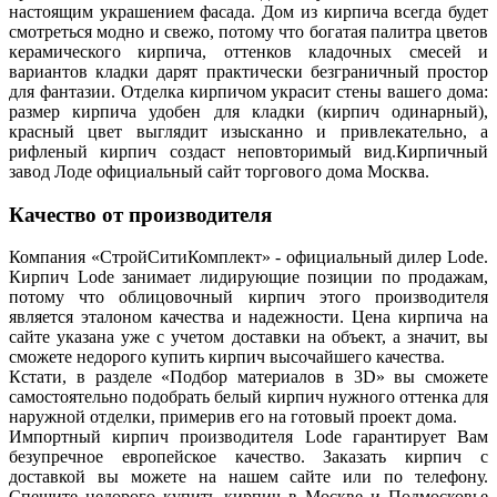
настоящим украшением фасада. Дом из кирпича всегда будет
смотреться модно и свежо, потому что богатая палитра цветов
керамического кирпича, оттенков кладочных смесей и
вариантов кладки дарят практически безграничный простор
для фантазии. Отделка кирпичом украсит стены вашего дома:
размер кирпича удобен для кладки (кирпич одинарный),
красный цвет выглядит изысканно и привлекательно, а
рифленый кирпич создаст неповторимый вид.Кирпичный
завод Лоде официальный сайт торгового дома Москва.
Качество от производителя
Компания «СтройСитиКомплект» - официальный дилер Lode.
Кирпич Lode занимает лидирующие позиции по продажам,
потому что облицовочный кирпич этого производителя
является эталоном качества и надежности. Цена кирпича на
сайте указана уже с учетом доставки на объект, а значит, вы
сможете недорого купить кирпич высочайшего качества.
Кстати, в разделе «Подбор материалов в 3D» вы сможете
самостоятельно подобрать белый кирпич нужного оттенка для
наружной отделки, примерив его на готовый проект дома.
Импортный кирпич производителя Lode гарантирует Вам
безупречное европейское качество. Заказать кирпич с
доставкой вы можете на нашем сайте или по телефону.
Спешите недорого купить кирпич в Москве и Подмосковье