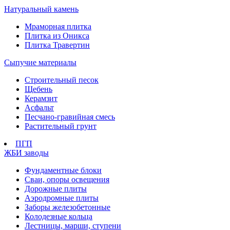
Натуральный камень
Мраморная плитка
Плитка из Оникса
Плитка Травертин
Сыпучие материалы
Строительный песок
Щебень
Керамзит
Асфальт
Песчано-гравийная смесь
Растительный грунт
ПГП
ЖБИ заводы
Фундаментные блоки
Сваи, опоры освещения
Дорожные плиты
Аэродромные плиты
Заборы железобетонные
Колодезные кольца
Лестницы, марши, ступени