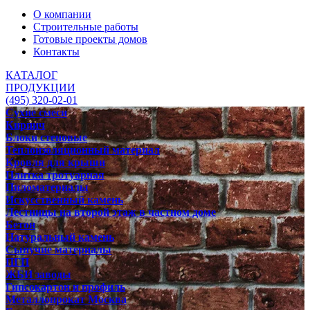
О компании
Строительные работы
Готовые проекты домов
Контакты
КАТАЛОГ
ПРОДУКЦИИ
(495) 320-02-01
Сухие смеси
Кирпич
Блоки стеновые
Теплоизоляционный материал
Кровля для крыши
Плитка тротуарная
Пиломатериалы
Искусственный камень
Лестницы на второй этаж в частном доме
Бетон
Натуральный камень
Сыпучие материалы
ПГП
ЖБИ заводы
Гипсокартон и профиль
Металлопрокат Москва