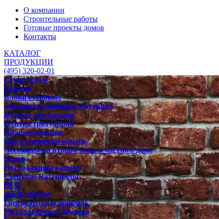
О компании
Строительные работы
Готовые проекты домов
Контакты
КАТАЛОГ
ПРОДУКЦИИ
(495) 320-02-01
Сухие смеси
Кирпич
Блоки стеновые
Теплоизоляционный материал
Кровля для крыши
Плитка тротуарная
Пиломатериалы
Искусственный камень
Лестницы на второй этаж в частном доме
Бетон
Натуральный камень
Сыпучие материалы
ПГП
ЖБИ заводы
Гипсокартон и профиль
Металлопрокат Москва