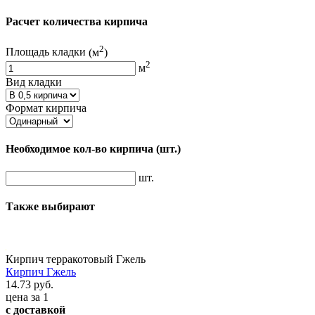
Расчет количества кирпича
2
Площадь кладки
(м
)
2
м
Вид кладки
Формат кирпича
Необходимое кол-во кирпича
(шт.)
шт.
Также выбирают
Кирпич терракотовый Гжель
Кирпич Гжель
14.73 руб.
цена за 1
с доставкой