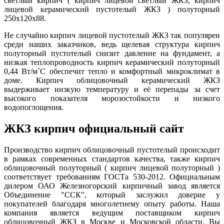
светлый кирпич ( кирпич лицевой светлый ЖКЗ, кирпич
лицевой керамический пустотелый ЖКЗ ) полуторный
250х120х88.
Не случайно кирпич лицевой пустотелый ЖКЗ так популярен
среди наших заказчиков, ведь щелевая структура кирпич
полуторный пустотелый снизит давление на фундамент, а
низкая теплопроводность кирпич керамический полуторный
0,44 Вт/м˚С обеспечит тепло и комфортный микроклимат в
доме. Кирпич облицовочный керамический ЖКЗ
выдерживает низкую температуру и её перепады за счет
высокого показателя морозостойкости и низкого
водопоглощения.
ЖКЗ кирпич официальный сайт
Производство кирпич облицовочный пустотелый происходит
в рамках современных стандартов качества, также кирпич
облицовочный полуторный ( кирпич лицевой полуторный )
соответствует требованиям ГОСТа 530-2012. Официальным
дилером ОАО Железногорский кирпичный завод является
Объединение "ССК", который заслужил доверие у
покупателей благодаря многолетнему опыту работы. Наша
компания является ведущим поставщиком кирпич
облицовочный ЖКЗ в Москве и Московской области. Вы