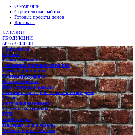
О компании
Строительные работы
Готовые проекты домов
Контакты
КАТАЛОГ
ПРОДУКЦИИ
(495) 320-02-01
Сухие смеси
Кирпич
Блоки стеновые
Теплоизоляционный материал
Кровля для крыши
Плитка тротуарная
Пиломатериалы
Искусственный камень
Лестницы на второй этаж в частном доме
Бетон
Натуральный камень
Сыпучие материалы
ПГП
ЖБИ заводы
Гипсокартон и профиль
Металлопрокат Москва