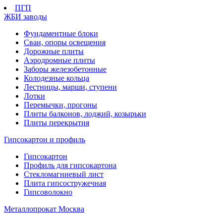
ПГП
ЖБИ заводы
Фундаментные блоки
Сваи, опоры освещения
Дорожные плиты
Аэродромные плиты
Заборы железобетонные
Колодезные кольца
Лестницы, марши, ступени
Лотки
Перемычки, прогоны
Плиты балконов, лоджий, козырьки
Плиты перекрытия
Гипсокартон и профиль
Гипсокартон
Профиль для гипсокартона
Стекломагниевый лист
Плита гипсостружечная
Гипсоволокно
Металлопрокат Москва