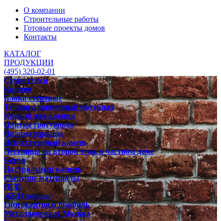
О компании
Строительные работы
Готовые проекты домов
Контакты
КАТАЛОГ
ПРОДУКЦИИ
(495) 320-02-01
Сухие смеси
Кирпич
Блоки стеновые
Теплоизоляционный материал
Кровля для крыши
Плитка тротуарная
Пиломатериалы
Искусственный камень
Лестницы на второй этаж в частном доме
Бетон
Натуральный камень
Сыпучие материалы
ПГП
ЖБИ заводы
Гипсокартон и профиль
Металлопрокат Москва