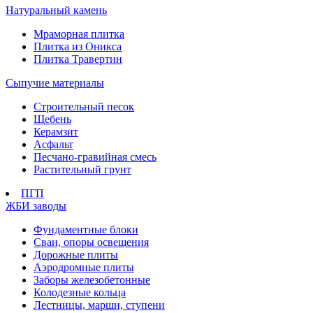
Натуральный камень
Мраморная плитка
Плитка из Оникса
Плитка Травертин
Сыпучие материалы
Строительный песок
Щебень
Керамзит
Асфальт
Песчано-гравийная смесь
Растительный грунт
ПГП
ЖБИ заводы
Фундаментные блоки
Сваи, опоры освещения
Дорожные плиты
Аэродромные плиты
Заборы железобетонные
Колодезные кольца
Лестницы, марши, ступени