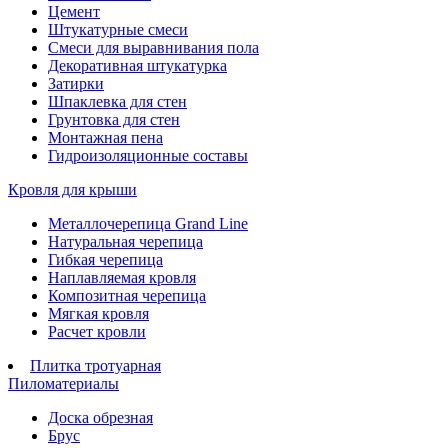
Цемент
Штукатурные смеси
Смеси для выравнивания пола
Декоративная штукатурка
Затирки
Шпаклевка для стен
Грунтовка для стен
Монтажная пена
Гидроизоляционные составы
Кровля для крыши
Металлочерепица Grand Line
Натуральная черепица
Гибкая черепица
Наплавляемая кровля
Композитная черепица
Мягкая кровля
Расчет кровли
Плитка тротуарная
Пиломатериалы
Доска обрезная
Брус