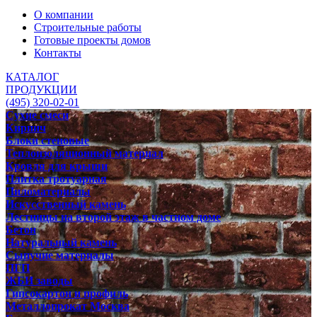
О компании
Строительные работы
Готовые проекты домов
Контакты
КАТАЛОГ
ПРОДУКЦИИ
(495) 320-02-01
Сухие смеси
Кирпич
Блоки стеновые
Теплоизоляционный материал
Кровля для крыши
Плитка тротуарная
Пиломатериалы
Искусственный камень
Лестницы на второй этаж в частном доме
Бетон
Натуральный камень
Сыпучие материалы
ПГП
ЖБИ заводы
Гипсокартон и профиль
Металлопрокат Москва