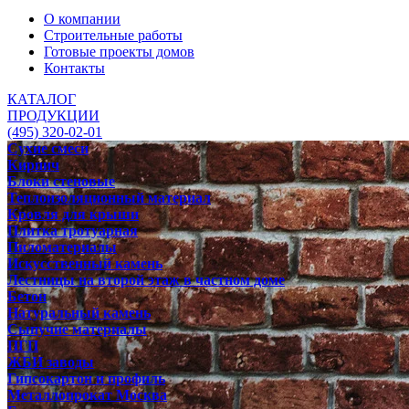
О компании
Строительные работы
Готовые проекты домов
Контакты
КАТАЛОГ
ПРОДУКЦИИ
(495) 320-02-01
Сухие смеси
Кирпич
Блоки стеновые
Теплоизоляционный материал
Кровля для крыши
Плитка тротуарная
Пиломатериалы
Искусственный камень
Лестницы на второй этаж в частном доме
Бетон
Натуральный камень
Сыпучие материалы
ПГП
ЖБИ заводы
Гипсокартон и профиль
Металлопрокат Москва