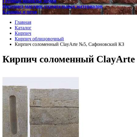
Готовые проекты домов
Интернет магазин строительных материалов
Камины и печи
Главная
Каталог
Кирпич
Кирпич облицовочный
Кирпич соломенный ClayArte №5, Сафоновский КЗ
Кирпич соломенный ClayArte