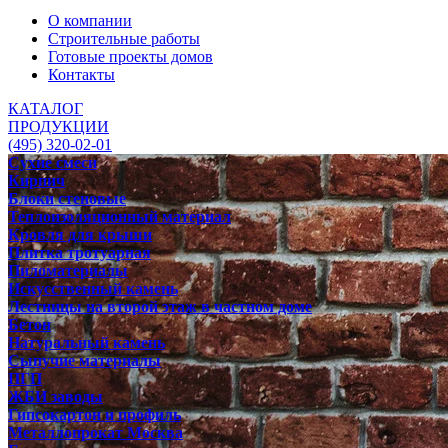
О компании
Строительные работы
Готовые проекты домов
Контакты
КАТАЛОГ
ПРОДУКЦИИ
(495) 320-02-01
Сухие смеси
Кирпич
Блоки стеновые
Теплоизоляционный материал
Кровля для крыши
Плитка тротуарная
Пиломатериалы
Искусственный камень
Лестницы на второй этаж в частном доме
Бетон
Натуральный камень
Сыпучие материалы
ПГП
ЖБИ заводы
Гипсокартон и профиль
Металлопрокат Москва