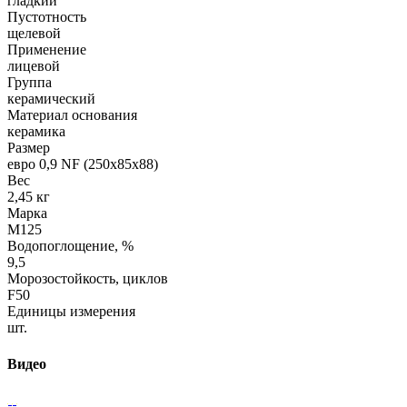
гладкий
Пустотность
щелевой
Применение
лицевой
Группа
керамический
Материал основания
керамика
Размер
евро 0,9 NF (250х85х88)
Вес
2,45 кг
Марка
М125
Водопоглощение, %
9,5
Морозостойкость, циклов
F50
Единицы измерения
шт.
Видео