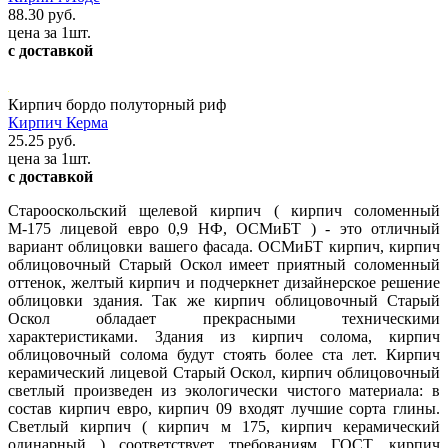
88.30 руб.
цена за 1шт.
с доставкой
Кирпич бордо полуторный риф
Кирпич Керма
25.25 руб.
цена за 1шт.
с доставкой
Старооскольский щелевой кирпич ( кирпич соломенный
М-175 лицевой евро 0,9 НФ, ОСМиБТ ) - это отличный
вариант облицовки вашего фасада. ОСМиБТ кирпич, кирпич
облицовочный Старый Оскол имеет приятный соломенный
оттенок, желтый кирпич и подчеркнет дизайнерское решение
облицовки здания. Так же кирпич облицовочный Старый
Оскол обладает прекрасными техническими
характеристиками. Здания из кирпич солома, кирпич
облицовочный солома будут стоять более ста лет. Кирпич
керамический лицевой Старый Оскол, кирпич облицовочный
светлый произведен из экологически чистого материала: в
состав кирпич евро, кирпич 09 входят лучшие сорта глины.
Светлый кирпич ( кирпич м 175, кирпич керамический
одинарный ) соответствует требованиям ГОСТ, кирпич