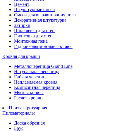
Цемент
Штукатурные смеси
Смеси для выравнивания пола
Декоративная штукатурка
Затирки
Шпаклевка для стен
Грунтовка для стен
Монтажная пена
Гидроизоляционные составы
Кровля для крыши
Металлочерепица Grand Line
Натуральная черепица
Гибкая черепица
Наплавляемая кровля
Композитная черепица
Мягкая кровля
Расчет кровли
Плитка тротуарная
Пиломатериалы
Доска обрезная
Брус