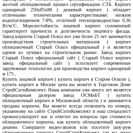
желтый облицовочный прошел сертификацию СТБ. Кирпич
одинарный 250х85х88 ( дешевый кирпич ) обладает
отличными техническими характеристиками: низким
водопоглощением 7-8%, отличной теплопроводностью 0,36
Вт/м˚С. Морозостойкость лицевой кирпич соломенный
гарантирует прочность и долговечность лицевого фасада.
Завод кирпича Старый Оскол вот уже более 25 лет занимается
производством строительных материалов ( кирпич
облицовочный Старый Оскол официальный ) и является
одним из лучших на строительном рынке. Завод кирпич
Старый Оскол официальный сайт ( Старый Оскол кирпич
завод официальный сайт ) использует современные
зарубежные технологии для производства кирпич одинарный
м 175 .
Купить лицевой кирпич ( купить кирпич в Старом Осколе ),
купить кирпич в Москве цена вы можете в Торговом Доме
СтройСитиКомплект. Наша компания уже много лет является
официальным дилером завод ОСМиБТ ( купить
облицовочный кирпич в Московской области ) и занимается
продажа кирпича. Вы можете всегда позвонить по номеру,
указанному на сайте СтройСитиКомплект и наш специалист
проконсультирует вас и ответит на вопросы про стоимость
облицовочного кирпича, как купить облицовочный кирпич
дешево. Совершите видео-звонок или посетите шоу-рум
облицовочного кирпича СтройСитиКомплект, где вы легко