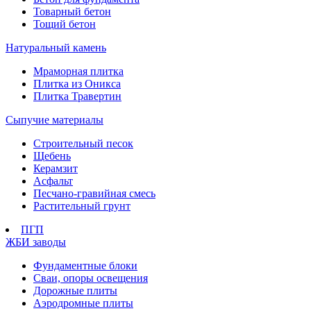
Товарный бетон
Тощий бетон
Натуральный камень
Мраморная плитка
Плитка из Оникса
Плитка Травертин
Сыпучие материалы
Строительный песок
Щебень
Керамзит
Асфальт
Песчано-гравийная смесь
Растительный грунт
ПГП
ЖБИ заводы
Фундаментные блоки
Сваи, опоры освещения
Дорожные плиты
Аэродромные плиты