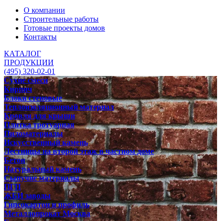
О компании
Строительные работы
Готовые проекты домов
Контакты
КАТАЛОГ
ПРОДУКЦИИ
(495) 320-02-01
Сухие смеси
Кирпич
Блоки стеновые
Теплоизоляционный материал
Кровля для крыши
Плитка тротуарная
Пиломатериалы
Искусственный камень
Лестницы на второй этаж в частном доме
Бетон
Натуральный камень
Сыпучие материалы
ПГП
ЖБИ заводы
Гипсокартон и профиль
Металлопрокат Москва