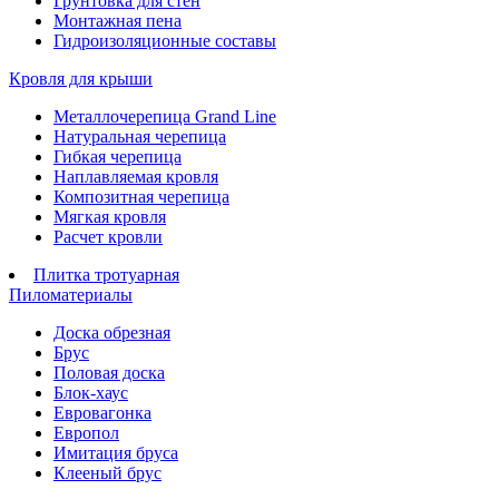
Грунтовка для стен
Монтажная пена
Гидроизоляционные составы
Кровля для крыши
Металлочерепица Grand Line
Натуральная черепица
Гибкая черепица
Наплавляемая кровля
Композитная черепица
Мягкая кровля
Расчет кровли
Плитка тротуарная
Пиломатериалы
Доска обрезная
Брус
Половая доска
Блок-хаус
Евровагонка
Европол
Имитация бруса
Клееный брус