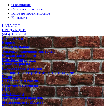
О компании
Строительные работы
Готовые проекты домов
Контакты
КАТАЛОГ
ПРОДУКЦИИ
(495) 320-02-01
Сухие смеси
Кирпич
Блоки стеновые
Теплоизоляционный материал
Кровля для крыши
Плитка тротуарная
Пиломатериалы
Искусственный камень
Лестницы на второй этаж в частном доме
Бетон
Натуральный камень
Сыпучие материалы
ПГП
ЖБИ заводы
Гипсокартон и профиль
Металлопрокат Москва