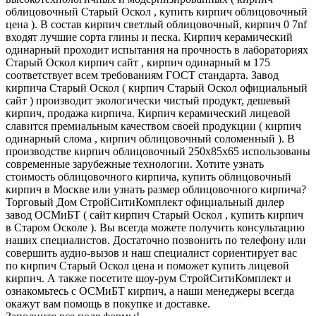
облицовочный Старый Оскол , купить кирпич облицовочный
цена ). В состав кирпич светлый облицовочный, кирпич 0 7nf
входят лучшие сорта глины и песка. Кирпич керамический
одинарный проходит испытания на прочность в лабораториях
Старый Оскол кирпич сайт , кирпич одинарный м 175
соответствует всем требованиям ГОСТ стандарта. Завод
кирпича Старый Оскол ( кирпич Старый Оскол официальный
сайт ) производит экологически чистый продукт, дешевый
кирпич, продажа кирпича. Кирпич керамический лицевой
славится премиальным качеством своей продукции ( кирпич
одинарный слома , кирпич облицовочный соломенный ). В
производстве кирпич облицовочный 250х85х65 использованы
современные зарубежные технологии. Хотите узнать
стоимость облицовочного кирпича, купить облицовочный
кирпич в Москве или узнать размер облицовочного кирпича?
Торговый Дом СтройСитиКомплект официальный дилер
завод ОСМиБТ ( сайт кирпич Старый Оскол , купить кирпич
в Старом Осколе ). Вы всегда можете получить консультацию
наших специалистов. Достаточно позвонить по телефону или
совершить аудио-вызов и наш специалист сориентирует вас
по кирпич Старый Оскол цена и поможет купить лицевой
кирпич. А также посетите шоу-рум СтройСитиКомплект и
ознакомьтесь с ОСМиБТ кирпич, а наши менеджеры всегда
окажут вам помощь в покупке и доставке.