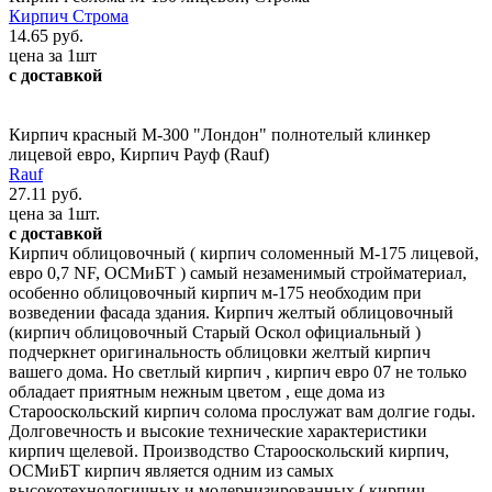
Кирпич Строма
14.65 руб.
цена за 1шт
с доставкой
Кирпич красный М-300 "Лондон" полнотелый клинкер
лицевой евро, Кирпич Рауф (Rauf)
Rauf
27.11 руб.
цена за 1шт.
с доставкой
Кирпич облицовочный ( кирпич соломенный М-175 лицевой,
евро 0,7 NF, ОСМиБТ ) самый незаменимый стройматериал,
особенно облицовочный кирпич м-175 необходим при
возведении фасада здания. Кирпич желтый облицовочный
(кирпич облицовочный Старый Оскол официальный )
подчеркнет оригинальность облицовки желтый кирпич
вашего дома. Но светлый кирпич , кирпич евро 07 не только
обладает приятным нежным цветом , еще дома из
Старооскольский кирпич солома прослужат вам долгие годы.
Долговечность и высокие технические характеристики
кирпич щелевой. Производство Старооскольский кирпич,
ОСМиБТ кирпич является одним из самых
высокотехнологичных и модернизированных ( кирпич