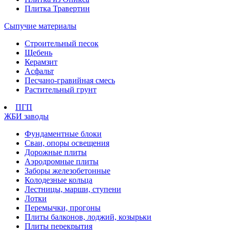
Плитка Травертин
Сыпучие материалы
Строительный песок
Щебень
Керамзит
Асфальт
Песчано-гравийная смесь
Растительный грунт
ПГП
ЖБИ заводы
Фундаментные блоки
Сваи, опоры освещения
Дорожные плиты
Аэродромные плиты
Заборы железобетонные
Колодезные кольца
Лестницы, марши, ступени
Лотки
Перемычки, прогоны
Плиты балконов, лоджий, козырьки
Плиты перекрытия