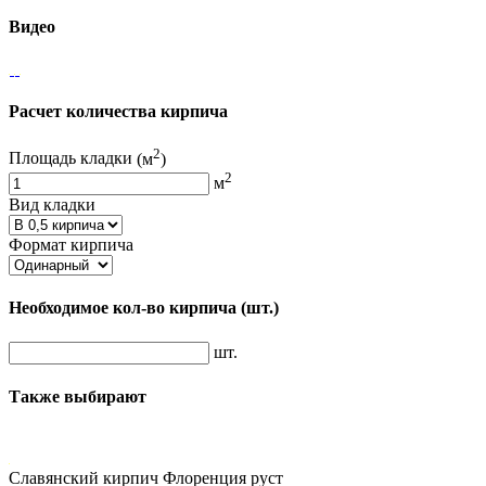
Видео
Расчет количества кирпича
2
Площадь кладки
(м
)
2
м
Вид кладки
Формат кирпича
Необходимое кол-во кирпича
(шт.)
шт.
Также выбирают
Славянский кирпич Флоренция руст