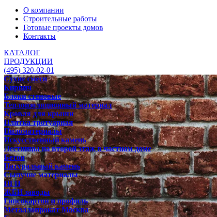
О компании
Строительные работы
Готовые проекты домов
Контакты
КАТАЛОГ
ПРОДУКЦИИ
(495) 320-02-01
Сухие смеси
Кирпич
Блоки стеновые
Теплоизоляционный материал
Кровля для крыши
Плитка тротуарная
Пиломатериалы
Искусственный камень
Лестницы на второй этаж в частном доме
Бетон
Натуральный камень
Сыпучие материалы
ПГП
ЖБИ заводы
Гипсокартон и профиль
Металлопрокат Москва