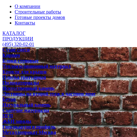
О компании
Строительные работы
Готовые проекты домов
Контакты
КАТАЛОГ
ПРОДУКЦИИ
(495) 320-02-01
Сухие смеси
Кирпич
Блоки стеновые
Теплоизоляционный материал
Кровля для крыши
Плитка тротуарная
Пиломатериалы
Искусственный камень
Лестницы на второй этаж в частном доме
Бетон
Натуральный камень
Сыпучие материалы
ПГП
ЖБИ заводы
Гипсокартон и профиль
Металлопрокат Москва