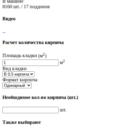
В машине
8160 шт. / 17 поддонов
Видео
Расчет количества кирпича
2
Площадь кладки
(м
)
2
м
Вид кладки
Формат кирпича
Необходимое кол-во кирпича
(шт.)
шт.
Также выбирают