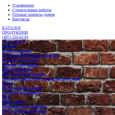
О компании
Строительные работы
Готовые проекты домов
Контакты
КАТАЛОГ
ПРОДУКЦИИ
(495) 320-02-01
Сухие смеси
Кирпич
Блоки стеновые
Теплоизоляционный материал
Кровля для крыши
Плитка тротуарная
Пиломатериалы
Искусственный камень
Лестницы на второй этаж в частном доме
Бетон
Натуральный камень
Сыпучие материалы
ПГП
ЖБИ заводы
Гипсокартон и профиль
Металлопрокат Москва