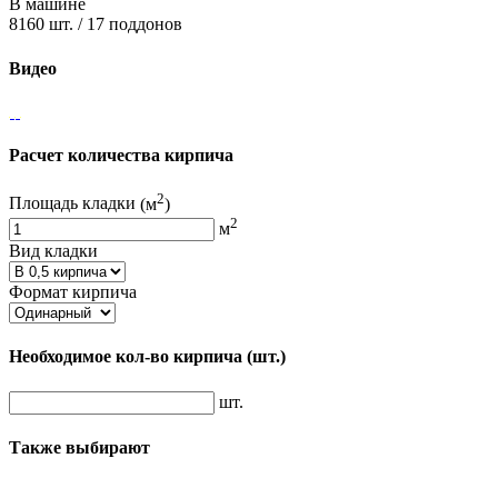
В машине
8160 шт. / 17 поддонов
Видео
Расчет количества кирпича
2
Площадь кладки
(м
)
2
м
Вид кладки
Формат кирпича
Необходимое кол-во кирпича
(шт.)
шт.
Также выбирают