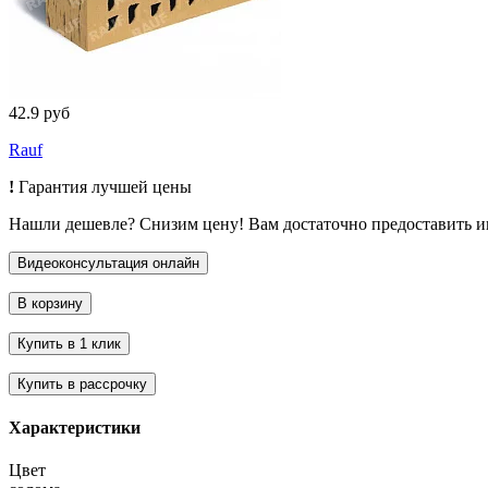
42.9 руб
Rauf
!
Гарантия лучшей цены
Нашли дешевле? Снизим цену! Вам достаточно предоставить 
Характеристики
Цвет