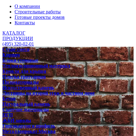
О компании
Строительные работы
Готовые проекты домов
Контакты
КАТАЛОГ
ПРОДУКЦИИ
(495) 320-02-01
Сухие смеси
Кирпич
Блоки стеновые
Теплоизоляционный материал
Кровля для крыши
Плитка тротуарная
Пиломатериалы
Искусственный камень
Лестницы на второй этаж в частном доме
Бетон
Натуральный камень
Сыпучие материалы
ПГП
ЖБИ заводы
Гипсокартон и профиль
Металлопрокат Москва