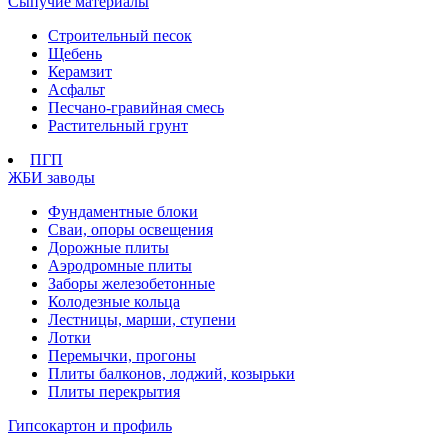
Сыпучие материалы
Строительный песок
Щебень
Керамзит
Асфальт
Песчано-гравийная смесь
Растительный грунт
ПГП
ЖБИ заводы
Фундаментные блоки
Сваи, опоры освещения
Дорожные плиты
Аэродромные плиты
Заборы железобетонные
Колодезные кольца
Лестницы, марши, ступени
Лотки
Перемычки, прогоны
Плиты балконов, лоджий, козырьки
Плиты перекрытия
Гипсокартон и профиль