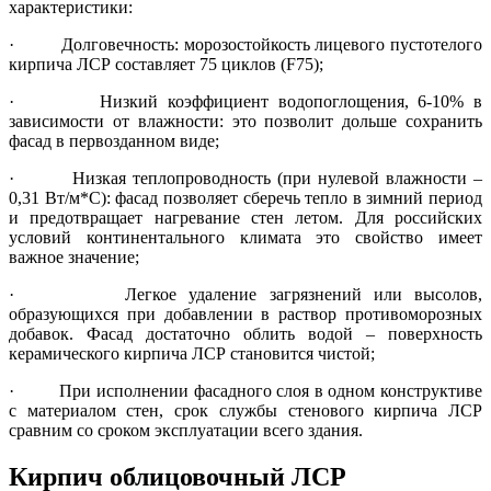
характеристики:
· Долговечность: морозостойкость лицевого пустотелого
кирпича ЛСР составляет 75 циклов (F75);
· Низкий коэффициент водопоглощения, 6-10% в
зависимости от влажности: это позволит дольше сохранить
фасад в первозданном виде;
· Низкая теплопроводность (при нулевой влажности –
0,31 Вт/м*С): фасад позволяет сберечь тепло в зимний период
и предотвращает нагревание стен летом. Для российских
условий континентального климата это свойство имеет
важное значение;
· Легкое удаление загрязнений или высолов,
образующихся при добавлении в раствор противоморозных
добавок. Фасад достаточно облить водой – поверхность
керамического кирпича ЛСР становится чистой;
· При исполнении фасадного слоя в одном конструктиве
с материалом стен, срок службы стенового кирпича ЛСР
сравним со сроком эксплуатации всего здания.
Кирпич облицовочный ЛСР