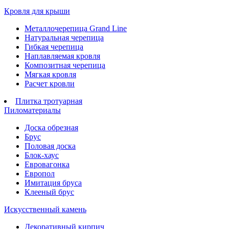
Кровля для крыши
Металлочерепица Grand Line
Натуральная черепица
Гибкая черепица
Наплавляемая кровля
Композитная черепица
Мягкая кровля
Расчет кровли
Плитка тротуарная
Пиломатериалы
Доска обрезная
Брус
Половая доска
Блок-хаус
Евровагонка
Европол
Имитация бруса
Клееный брус
Искусственный камень
Декоративный кирпич