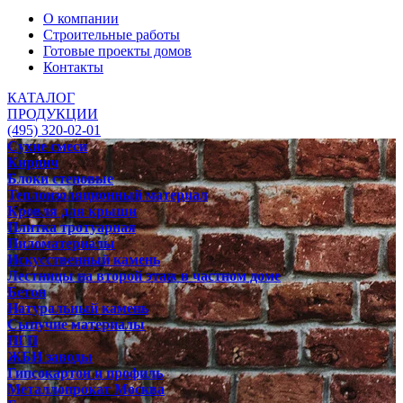
О компании
Строительные работы
Готовые проекты домов
Контакты
КАТАЛОГ
ПРОДУКЦИИ
(495) 320-02-01
Сухие смеси
Кирпич
Блоки стеновые
Теплоизоляционный материал
Кровля для крыши
Плитка тротуарная
Пиломатериалы
Искусственный камень
Лестницы на второй этаж в частном доме
Бетон
Натуральный камень
Сыпучие материалы
ПГП
ЖБИ заводы
Гипсокартон и профиль
Металлопрокат Москва