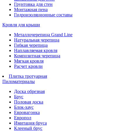
Грунтовка для стен
Монтажная пена
Гидроизоляционные составы
Кровля для крыши
Металлочерепица Grand Line
Натуральная черепица
Гибкая черепица
Наплавляемая кровля
Композитная черепица
Мягкая кровля
Расчет кровли
Плитка тротуарная
Пиломатериалы
Доска обрезная
Брус
Половая доска
Блок-хаус
Евровагонка
Европол
Имитация бруса
Клееный брус