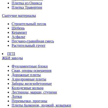
Плитка из Оникса
Плитка Травертин
Сыпучие материалы
Строительный песок
Щебень
Керамзит
Асфальт
Песчано-гравийная смесь
Растительный грунт
ПГП
ЖБИ заводы
Фундаментные блоки
Сваи, опоры освещения
Дорожные плиты
Аэродромные плиты
Заборы железобетонные
Колодезные кольца
Лестницы, марши, ступени
Лотки
Перемычки, прогоны
Плиты балконов, лоджий, козырьки