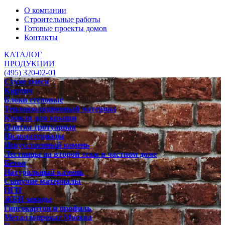
О компании
Строительные работы
Готовые проекты домов
Контакты
КАТАЛОГ
ПРОДУКЦИИ
(495) 320-02-01
Сухие смеси
Кирпич
Блоки стеновые
Теплоизоляционный материал
Кровля для крыши
Плитка тротуарная
Пиломатериалы
Искусственный камень
Лестницы на второй этаж в частном доме
Бетон
Натуральный камень
Сыпучие материалы
ПГП
ЖБИ заводы
Гипсокартон и профиль
Металлопрокат Москва