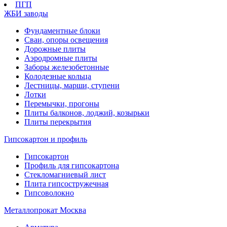
ПГП
ЖБИ заводы
Фундаментные блоки
Сваи, опоры освещения
Дорожные плиты
Аэродромные плиты
Заборы железобетонные
Колодезные кольца
Лестницы, марши, ступени
Лотки
Перемычки, прогоны
Плиты балконов, лоджий, козырьки
Плиты перекрытия
Гипсокартон и профиль
Гипсокартон
Профиль для гипсокартона
Стекломагниевый лист
Плита гипсостружечная
Гипсоволокно
Металлопрокат Москва