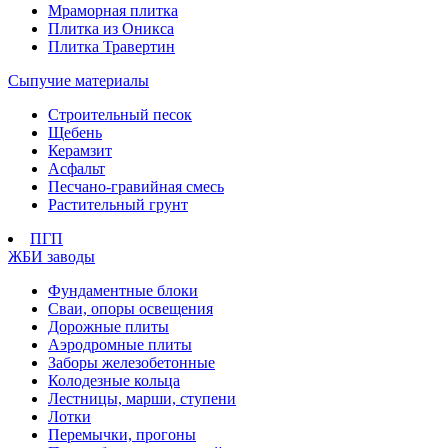
Мраморная плитка
Плитка из Оникса
Плитка Травертин
Сыпучие материалы
Строительный песок
Щебень
Керамзит
Асфальт
Песчано-гравийная смесь
Растительный грунт
ПГП
ЖБИ заводы
Фундаментные блоки
Сваи, опоры освещения
Дорожные плиты
Аэродромные плиты
Заборы железобетонные
Колодезные кольца
Лестницы, марши, ступени
Лотки
Перемычки, прогоны