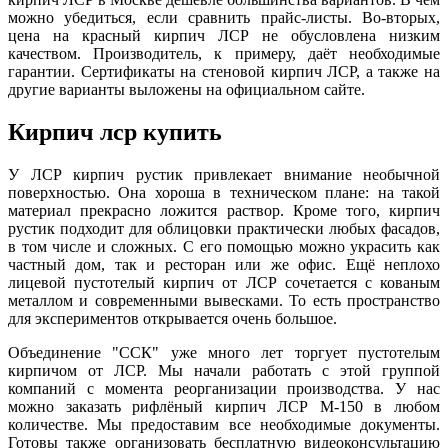
можно убедиться, если сравнить прайс-листы. Во-вторых,
цена на красный кирпич ЛСР не обусловлена низким
качеством. Производитель, к примеру, даёт необходимые
гарантии. Сертификаты на стеновой кирпич ЛСР, а также на
другие варианты выложены на официальном сайте.
Кирпич лср купить
У ЛСР кирпич рустик привлекает внимание необычной
поверхностью. Она хороша в техническом плане: на такой
материал прекрасно ложится раствор. Кроме того, кирпич
рустик подходит для облицовки практически любых фасадов,
в том числе и сложных. С его помощью можно украсить как
частный дом, так и ресторан или же офис. Ещё неплохо
лицевой пустотелый кирпич от ЛСР сочетается с кованым
металлом и современными вывесками. То есть пространство
для экспериментов открывается очень большое.
Объединение "ССК" уже много лет торгует пустотелым
кирпичом от ЛСР. Мы начали работать с этой группой
компаний с момента реорганизации производства. У нас
можно заказать рифлёный кирпич ЛСР М-150 в любом
количестве. Мы предоставим все необходимые документы.
Готовы также организовать бесплатную видеоконсультацию