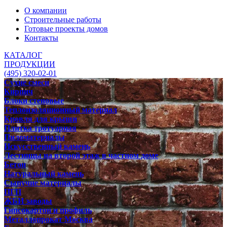
О компании
Строительные работы
Готовые проекты домов
Контакты
КАТАЛОГ
ПРОДУКЦИИ
(495) 320-02-01
Сухие смеси
Кирпич
Блоки стеновые
Теплоизоляционный материал
Кровля для крыши
Плитка тротуарная
Пиломатериалы
Искусственный камень
Лестницы на второй этаж в частном доме
Бетон
Натуральный камень
Сыпучие материалы
ПГП
ЖБИ заводы
Гипсокартон и профиль
Металлопрокат Москва