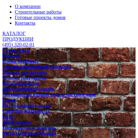
О компании
Строительные работы
Готовые проекты домов
Контакты
КАТАЛОГ
ПРОДУКЦИИ
(495) 320-02-01
Сухие смеси
Кирпич
Блоки стеновые
Теплоизоляционный материал
Кровля для крыши
Плитка тротуарная
Пиломатериалы
Искусственный камень
Лестницы на второй этаж в частном доме
Бетон
Натуральный камень
Сыпучие материалы
ПГП
ЖБИ заводы
Гипсокартон и профиль
Металлопрокат Москва