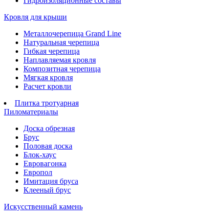
Гидроизоляционные составы
Кровля для крыши
Металлочерепица Grand Line
Натуральная черепица
Гибкая черепица
Наплавляемая кровля
Композитная черепица
Мягкая кровля
Расчет кровли
Плитка тротуарная
Пиломатериалы
Доска обрезная
Брус
Половая доска
Блок-хаус
Евровагонка
Европол
Имитация бруса
Клееный брус
Искусственный камень