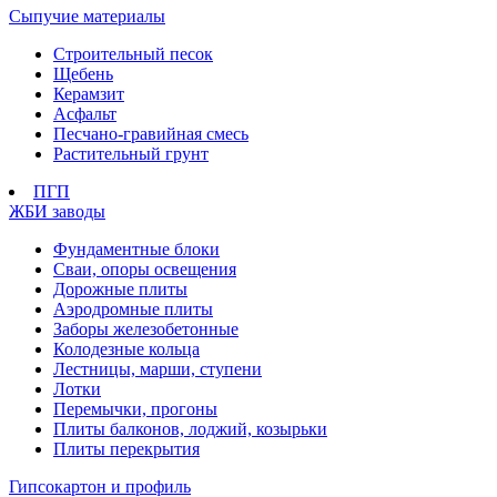
Сыпучие материалы
Строительный песок
Щебень
Керамзит
Асфальт
Песчано-гравийная смесь
Растительный грунт
ПГП
ЖБИ заводы
Фундаментные блоки
Сваи, опоры освещения
Дорожные плиты
Аэродромные плиты
Заборы железобетонные
Колодезные кольца
Лестницы, марши, ступени
Лотки
Перемычки, прогоны
Плиты балконов, лоджий, козырьки
Плиты перекрытия
Гипсокартон и профиль