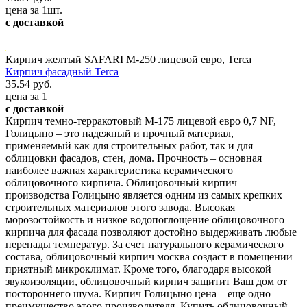
цена за 1шт.
с доставкой
Кирпич желтый SAFARI М-250 лицевой евро, Terca
Кирпич фасадный Terca
35.54 руб.
цена за 1
с доставкой
Кирпич темно-терракотовый М-175 лицевой евро 0,7 NF,
Голицыно – это надежный и прочный материал,
применяемый как для строительных работ, так и для
облицовки фасадов, стен, дома. Прочность – основная
наиболее важная характеристика керамического
облицовочного кирпича. Облицовочный кирпич
производства Голицыно является одним из самых крепких
строительных материалов этого завода. Высокая
морозостойкость и низкое водопоглощение облицовочного
кирпича для фасада позволяют достойно выдерживать любые
перепады температур. За счет натурального керамического
состава, облицовочный кирпич москва создаст в помещении
приятный микроклимат. Кроме того, благодаря высокой
звукоизоляции, облицовочный кирпич защитит Ваш дом от
постороннего шума. Кирпич Голицыно цена – еще одно
преимущество этого производителя. Купить облицовочный