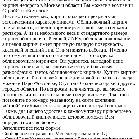
кирпич недорого в Москве и области Вы можете в компании
СтройСитиКомплект.
Помимо технических, кирпич обладает прекрасными
эстетическими характеристиками. Облицовочный кирпич
цвета шоколад отлично гармонирует с любыми оттенками
раствора. А из-за небольшого веса и стандартного размера,
кирпич облицовочный евро 0,7 NF удобен в использовании.
Лицевой кирпич имеет приятную гладкую поверхность,
красивый внешний вид. С ним приятно работать. Именно
поэтому лучший способ отделки дома – это отделка
облицовочным кирпичом. Вы удивитесь выгодной цене
кирпича голицыно, высокому качеству и большому
разнообразию цветов облицовочного кирпича. Купить кирпич
облицовочный по низкой цене с доставкой от нашего склада
можно в Наро-Фоминске, Ступино, Солнечногорске и других
городах области. По вопросам наличия товара вы можете
проконсультироваться с нашими специалистами. Для этого
позвоните по номеру, указанному на сайте компании
«СтройСитиКомплект» - официального дилера Голицыно.
Также, для Вашего удобства к каждому товару прикреплено
облицовочный кирпич видео, которое поможет Вам
определиться с выбором.
Заполните все поля формы!
Сообщение отправлено. Менеджер компании ТД