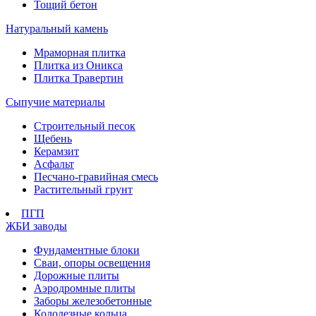
Тощий бетон
Натуральный камень
Мраморная плитка
Плитка из Оникса
Плитка Травертин
Сыпучие материалы
Строительный песок
Щебень
Керамзит
Асфальт
Песчано-гравийная смесь
Растительный грунт
ПГП
ЖБИ заводы
Фундаментные блоки
Сваи, опоры освещения
Дорожные плиты
Аэродромные плиты
Заборы железобетонные
Колодезные кольца