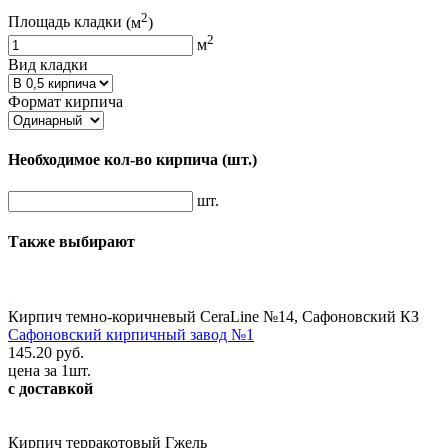
2
Площадь кладки
(м
)
2
м
Вид кладки
Формат кирпича
Необходимое кол-во кирпича
(шт.)
шт.
Также выбирают
Кирпич темно-коричневый CeraLine №14, Сафоновский КЗ
Сафоновский кирпичный завод №1
145.20 руб.
цена за 1шт.
с доставкой
Кирпич терракотовый Гжель