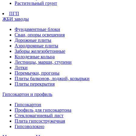
Растительный грунт
ПГП
ЖБИ заводы
Фундаментные блоки
Сваи, опоры освещения
Дорожные плиты
Аэродромные плиты
Заборы железобетонные
Колодезные кольца
Лестницы, марши, ступени
Лотки
Перемычки, прогоны
Плиты балконов, лоджий, козырьки
Плиты перекрытия
Гипсокартон и профиль
Гипсокартон
Профиль для гипсокартона
Стекломагниевый лист
Плита гипсостружечная
Гипсоволокно