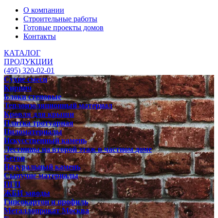
О компании
Строительные работы
Готовые проекты домов
Контакты
КАТАЛОГ
ПРОДУКЦИИ
(495) 320-02-01
Сухие смеси
Кирпич
Блоки стеновые
Теплоизоляционный материал
Кровля для крыши
Плитка тротуарная
Пиломатериалы
Искусственный камень
Лестницы на второй этаж в частном доме
Бетон
Натуральный камень
Сыпучие материалы
ПГП
ЖБИ заводы
Гипсокартон и профиль
Металлопрокат Москва