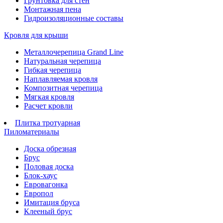
Грунтовка для стен
Монтажная пена
Гидроизоляционные составы
Кровля для крыши
Металлочерепица Grand Line
Натуральная черепица
Гибкая черепица
Наплавляемая кровля
Композитная черепица
Мягкая кровля
Расчет кровли
Плитка тротуарная
Пиломатериалы
Доска обрезная
Брус
Половая доска
Блок-хаус
Евровагонка
Европол
Имитация бруса
Клееный брус