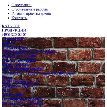
О компании
Строительные работы
Готовые проекты домов
Контакты
КАТАЛОГ
ПРОДУКЦИИ
(495) 320-02-01
Сухие смеси
Кирпич
Блоки стеновые
Теплоизоляционный материал
Кровля для крыши
Плитка тротуарная
Пиломатериалы
Искусственный камень
Лестницы на второй этаж в частном доме
Бетон
Натуральный камень
Сыпучие материалы
ПГП
ЖБИ заводы
Гипсокартон и профиль
Металлопрокат Москва