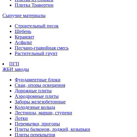
Плитка Травертин
Сыпучие материалы
Строительный песок
Щебень
Керамзит
Асфальт
Песчано-гравийная смесь
Растительный грунт
ПГП
ЖБИ заводы
Фундаментные блоки
Сваи, опоры освещения
Дорожные плиты
Аэродромные плиты
Заборы железобетонные
Колодезные кольца
Лестницы, марши, ступени
Лотки
Перемычки, прогоны
Плиты балконов, лоджий, козырьки
Плиты перекрытия