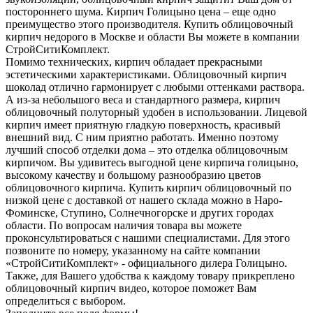
постороннего шума. Кирпич Голицыно цена – еще одно
преимущество этого производителя. Купить облицовочный
кирпич недорого в Москве и области Вы можете в компании
СтройСитиКомплект.
Помимо технических, кирпич обладает прекрасными
эстетическими характеристиками. Облицовочный кирпич
шоколад отлично гармонирует с любыми оттенками раствора.
А из-за небольшого веса и стандартного размера, кирпич
облицовочный полуторный удобен в использовании. Лицевой
кирпич имеет приятную гладкую поверхность, красивый
внешний вид. С ним приятно работать. Именно поэтому
лучший способ отделки дома – это отделка облицовочным
кирпичом. Вы удивитесь выгодной цене кирпича голицыно,
высокому качеству и большому разнообразию цветов
облицовочного кирпича. Купить кирпич облицовочный по
низкой цене с доставкой от нашего склада можно в Наро-
Фоминске, Ступино, Солнечногорске и других городах
области. По вопросам наличия товара вы можете
проконсультироваться с нашими специалистами. Для этого
позвоните по номеру, указанному на сайте компании
«СтройСитиКомплект» - официального дилера Голицыно.
Также, для Вашего удобства к каждому товару прикреплено
облицовочный кирпич видео, которое поможет Вам
определиться с выбором.