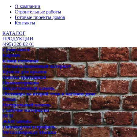
О компании
Строительные работы
Готовые проекты домов
Контакты
КАТАЛОГ
ПРОДУКЦИИ
(495) 320-02-01
Сухие смеси
Кирпич
Блоки стеновые
Теплоизоляционный материал
Кровля для крыши
Плитка тротуарная
Пиломатериалы
Искусственный камень
Лестницы на второй этаж в частном доме
Бетон
Натуральный камень
Сыпучие материалы
ПГП
ЖБИ заводы
Гипсокартон и профиль
Металлопрокат Москва