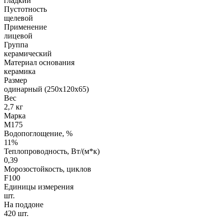
гладкий
Пустотность
щелевой
Применение
лицевой
Группа
керамический
Материал основания
керамика
Размер
одинарный (250х120х65)
Вес
2,7 кг
Марка
М175
Водопоглощение, %
11%
Теплопроводность, Вт/(м*к)
0,39
Морозостойкость, циклов
F100
Единицы измерения
шт.
На поддоне
420 шт.