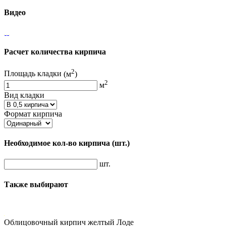
Видео
Расчет количества кирпича
2
Площадь кладки
(м
)
2
м
Вид кладки
Формат кирпича
Необходимое кол-во кирпича
(шт.)
шт.
Также выбирают
Облицовочный кирпич желтый Лоде