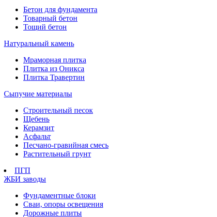
Бетон для фундамента
Товарный бетон
Тощий бетон
Натуральный камень
Мраморная плитка
Плитка из Оникса
Плитка Травертин
Сыпучие материалы
Строительный песок
Щебень
Керамзит
Асфальт
Песчано-гравийная смесь
Растительный грунт
ПГП
ЖБИ заводы
Фундаментные блоки
Сваи, опоры освещения
Дорожные плиты