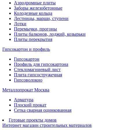
Аэродромные плиты
Заборы железобетонные
Колодезные кольца
Лестницы, марши, ступени
Лотки
Перемычки, прогоны
Плиты балконов, лоджий, козырьки
Плиты перекрытия
Гипсокартон и профиль
Гипсокартон
Профиль для гипсокартона
Стекломагниевый лист
Плита гипсостружечная
Гипсоволокно
Металлопрокат Москва
Арматура
Плоский прокат
Сетка сварная оцинкованная
Готовые проекты домов
Интернет магазин строительных материалов