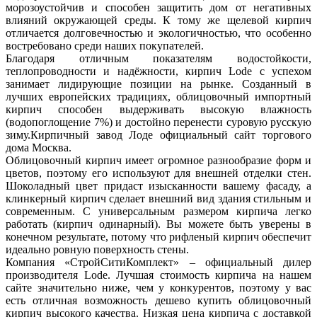
морозоустойчив и способен защитить дом от негативных
влияний окружающей среды. К тому же щелевой кирпич
отличается долговечностью и экологичностью, что особенно
востребовано среди наших покупателей.
Благодаря отличным показателям водостойкости,
теплопроводности и надёжности, кирпич Lode с успехом
занимает лидирующие позиции на рынке. Созданный в
лучших европейских традициях, облицовочный импортный
кирпич способен выдерживать высокую влажность
(водопоглощение 7%) и достойно перенести суровую русскую
зиму.Кирпичный завод Лоде официальный сайт торгового
дома Москва.
Облицовочный кирпич имеет огромное разнообразие форм и
цветов, поэтому его используют для внешней отделки стен.
Шоколадный цвет придаст изысканности вашему фасаду, а
клинкерный кирпич сделает внешний вид здания стильным и
современным. С универсальным размером кирпича легко
работать (кирпич одинарный). Вы можете быть уверены в
конечном результате, потому что рифленый кирпич обеспечит
идеально ровную поверхность стены.
Компания «СтройСитиКомплект» – официальный дилер
производителя Lode. Лучшая стоимость кирпича на нашем
сайте значительно ниже, чем у конкурентов, поэтому у вас
есть отличная возможность дешево купить облицовочный
кирпич высокого качества. Низкая цена кирпича с доставкой