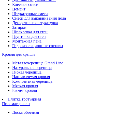
Клеевые смеси
Цемент
Штукатурные смеси
Смеси для выравнивания пола
Декоративная штукатурка
Затирки
Шпаклевка для стен
Грунтовка для стен
Монтажная пена
Гидроизоляционные составы
Кровля для крыши
Металлочерепица Grand Line
Натуральная черепица
Гибкая черепица
Наплавляемая кровля
Композитная черепица
Мягкая кровля
Расчет кровли
Плитка тротуарная
Пиломатериалы
Доска обрезная