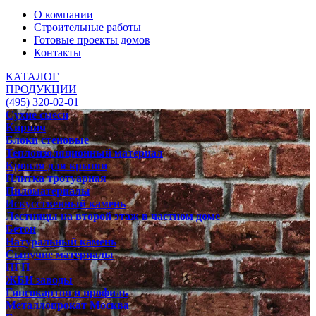
О компании
Строительные работы
Готовые проекты домов
Контакты
КАТАЛОГ
ПРОДУКЦИИ
(495) 320-02-01
Сухие смеси
Кирпич
Блоки стеновые
Теплоизоляционный материал
Кровля для крыши
Плитка тротуарная
Пиломатериалы
Искусственный камень
Лестницы на второй этаж в частном доме
Бетон
Натуральный камень
Сыпучие материалы
ПГП
ЖБИ заводы
Гипсокартон и профиль
Металлопрокат Москва