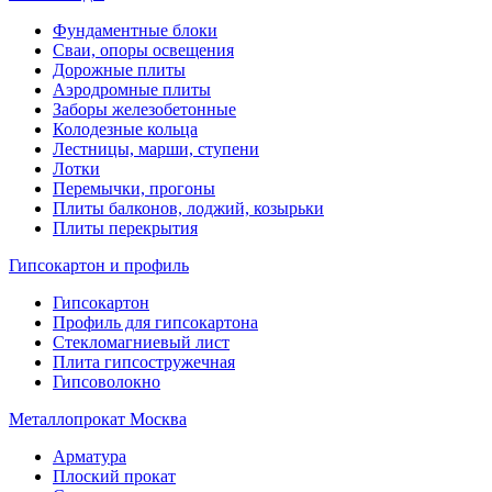
Фундаментные блоки
Сваи, опоры освещения
Дорожные плиты
Аэродромные плиты
Заборы железобетонные
Колодезные кольца
Лестницы, марши, ступени
Лотки
Перемычки, прогоны
Плиты балконов, лоджий, козырьки
Плиты перекрытия
Гипсокартон и профиль
Гипсокартон
Профиль для гипсокартона
Стекломагниевый лист
Плита гипсостружечная
Гипсоволокно
Металлопрокат Москва
Арматура
Плоский прокат