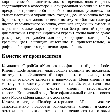
кирпич способен защитить дом от вредных ядов и грязи,
содержащихся в атмосфере. Облицовочный кирпич не только
прекрасно проявит себя в любых погодных условиях, но
станет настоящим украшением фасада. Дом из кирпича всегда
будет смотреться модно и свежо, потому что богатая палитра
цветов керамического кирпича, оттенков кладочных смесей и
вариантов кладки дарят практически безграничный простор
для фантазии. Отделка кирпичом украсит стены вашего дома:
размер кирпича удобен для кладки (кирпич одинарный),
красный цвет выглядит изысканно и привлекательно, а
рифленый кирпич создаст неповторимый вид.
Качество от производителя
Компания «СтройСитиКомплект» - официальный дилер Lode.
Кирпич Lode занимает лидирующие позиции по продажам,
потому что облицовочный кирпич этого производителя
является эталоном качества и надежности. Цена кирпича на
сайте указана уже с учетом доставки на объект, а значит, вы
сможете недорого купить кирпич высочайшего
качества.Кирпичный завод Лоде официальный сайт торгового
дома Москва.Цена кирпича с доставкой.
Кстати, в разделе «Подбор материалов в 3D» вы сможете
самостоятельно подобрать клинкерный кирпич нужного
оттенка для наружной отделки, примерив его на готовый