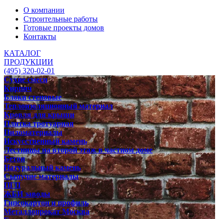
О компании
Строительные работы
Готовые проекты домов
Контакты
КАТАЛОГ
ПРОДУКЦИИ
(495) 320-02-01
Сухие смеси
Кирпич
Блоки стеновые
Теплоизоляционный материал
Кровля для крыши
Плитка тротуарная
Пиломатериалы
Искусственный камень
Лестницы на второй этаж в частном доме
Бетон
Натуральный камень
Сыпучие материалы
ПГП
ЖБИ заводы
Гипсокартон и профиль
Металлопрокат Москва