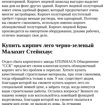
неповторимой. Кирпич лицевой шоколад выгодно выделит
ваш дом на фоне других зданий. Кирпич лицевой полуторный
имеет очень удобный формат, который предпочитают очень
многие застройщики. Кирпич полуторный пустотелый
требует гораздо меньше раствора, чем одинарный. Поэтому
вы сможете сэкономить, использую именно кирпич
облицовочный полуторный. Кирпич лицевой Керма
производится на импортном оборудовании, руками рабочих,
отлично знающих свое дело.
Купить кирпич лего черно-зеленый
Малахит Стейнхаус
Отдел сбыта кирпичного завода STEINHAUS Объединение
"ССК" предлагает своим клиентам купить облицовочный
кирпич лего без проблем и переплат. Хотите купить
качественный строительные материалы, при этом сэкономив,
тогда обращайтесь только к нам. У нас существует акция,
благодаря которой вы сможете купить кирпич лего по
специальной зимней цене, а забрать тогда, когда начнутся
ваши строительные работы. Остались вопросы? Звоните по
нашему номеру или воспользуйтесь новейшей функцией
видеозвонка, благодаря которой вы сможете оказаться в
нашем шоу-руме, не выходя из дома. За лучшими