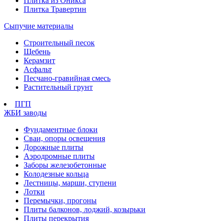
Плитка из Оникса
Плитка Травертин
Сыпучие материалы
Строительный песок
Щебень
Керамзит
Асфальт
Песчано-гравийная смесь
Растительный грунт
ПГП
ЖБИ заводы
Фундаментные блоки
Сваи, опоры освещения
Дорожные плиты
Аэродромные плиты
Заборы железобетонные
Колодезные кольца
Лестницы, марши, ступени
Лотки
Перемычки, прогоны
Плиты балконов, лоджий, козырьки
Плиты перекрытия