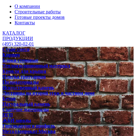
О компании
Строительные работы
Готовые проекты домов
Контакты
КАТАЛОГ
ПРОДУКЦИИ
(495) 320-02-01
Сухие смеси
Кирпич
Блоки стеновые
Теплоизоляционный материал
Кровля для крыши
Плитка тротуарная
Пиломатериалы
Искусственный камень
Лестницы на второй этаж в частном доме
Бетон
Натуральный камень
Сыпучие материалы
ПГП
ЖБИ заводы
Гипсокартон и профиль
Металлопрокат Москва