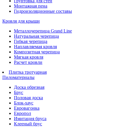
Грунтовка для стен
Монтажная пена
Гидроизоляционные составы
Кровля для крыши
Металлочерепица Grand Line
Натуральная черепица
Гибкая черепица
Наплавляемая кровля
Композитная черепица
Мягкая кровля
Расчет кровли
Плитка тротуарная
Пиломатериалы
Доска обрезная
Брус
Половая доска
Блок-хаус
Евровагонка
Европол
Имитация бруса
Клееный брус