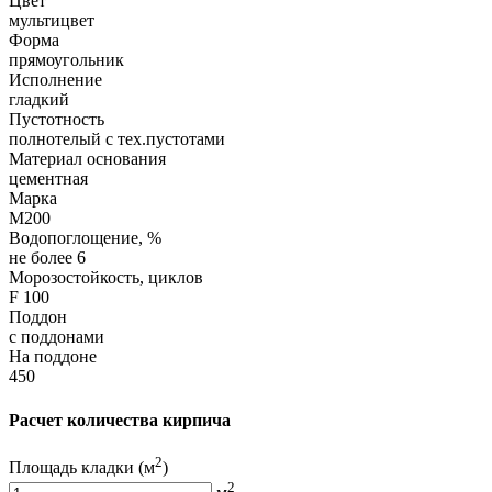
Цвет
мультицвет
Форма
прямоугольник
Исполнение
гладкий
Пустотность
полнотелый с тех.пустотами
Материал основания
цементная
Марка
М200
Водопоглощение, %
не более 6
Морозостойкость, циклов
F 100
Поддон
с поддонами
На поддоне
450
Расчет количества кирпича
2
Площадь кладки
(м
)
2