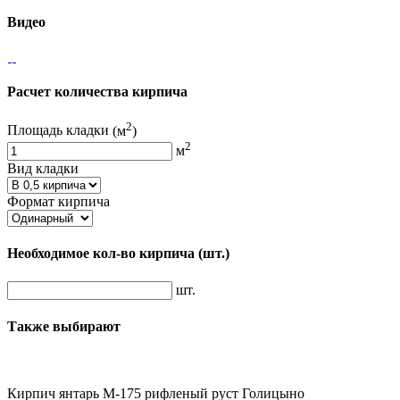
Видео
Расчет количества кирпича
2
Площадь кладки
(м
)
2
м
Вид кладки
Формат кирпича
Необходимое кол-во кирпича
(шт.)
шт.
Также выбирают
Кирпич янтарь М-175 рифленый руст Голицыно