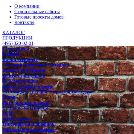
О компании
Строительные работы
Готовые проекты домов
Контакты
КАТАЛОГ
ПРОДУКЦИИ
(495) 320-02-01
Сухие смеси
Кирпич
Блоки стеновые
Теплоизоляционный материал
Кровля для крыши
Плитка тротуарная
Пиломатериалы
Искусственный камень
Лестницы на второй этаж в частном доме
Бетон
Натуральный камень
Сыпучие материалы
ПГП
ЖБИ заводы
Гипсокартон и профиль
Металлопрокат Москва