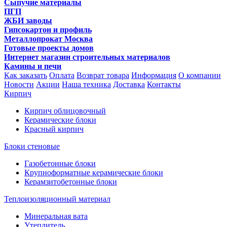
Сыпучие материалы
ПГП
ЖБИ заводы
Гипсокартон и профиль
Металлопрокат Москва
Готовые проекты домов
Интернет магазин строительных материалов
Камины и печи
Как заказать
Оплата
Возврат товара
Информация
О компании
Новости
Акции
Наша техника
Доставка
Контакты
Кирпич
Кирпич облицовочный
Керамические блоки
Красный кирпич
Блоки стеновые
Газобетонные блоки
Крупноформатные керамические блоки
Керамзитобетонные блоки
Теплоизоляционный материал
Минеральная вата
Утеплитель