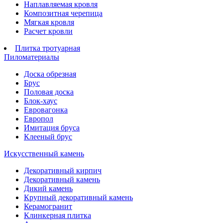
Наплавляемая кровля
Композитная черепица
Мягкая кровля
Расчет кровли
Плитка тротуарная
Пиломатериалы
Доска обрезная
Брус
Половая доска
Блок-хаус
Евровагонка
Европол
Имитация бруса
Клееный брус
Искусственный камень
Декоративный кирпич
Декоративный камень
Дикий камень
Крупный декоративный камень
Керамогранит
Клинкерная плитка