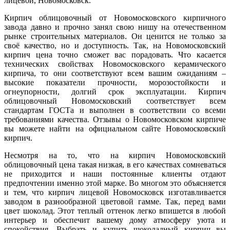
лицевой, Новомосковск.
Кирпич облицовочный от Новомосковского кирпичного
завода давно и прочно занял свою нишу на отечественном
рынке строительных материалов. Он ценится не только за
своё качество, но и доступность. Так, на Новомосковский
кирпич цена точно сможет вас порадовать. Что касается
технических свойствах Новомосковского керамического
кирпича, то они соответствуют всем вашим ожиданиям –
высокие показатели прочности, морозостойкости и
огнеупорности, долгий срок эксплуатации. Кирпич
облицовочный Новомосковский соответствует всем
стандартам ГОСТа и выполнен в соответствии со всеми
требованиями качества. Отзывы о Новомосковском кирпиче
вы можете найти на официальном сайте Новомосковский
кирпич.
Несмотря на то, что на кирпич Новомосковский
облицовочный цена такая низкая, в его качествах сомневаться
не приходится и наши постоянные клиенты отдают
предпочтении именно этой марке. Во многом это объясняется
и тем, что кирпич лицевой Новомосковск изготавливается
заводом в разнообразной цветовой гамме. Так, перед вами
цвет шоколад. Этот теплый оттенок легко впишется в любой
интерьер и обеспечит вашему дому атмосферу уюта и
спокойствия. Выбрать и купить шоколадный кирпич вы