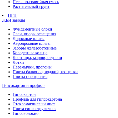
Песчано-гравийная смесь
Растительный грунт
ПГП
ЖБИ заводы
Фундаментные блоки
Сваи, опоры освещения
Дорожные плиты
Аэродромные плиты
Заборы железобетонные
Колодезные кольца
Лестницы, марши, ступени
Лотки
Перемычки, прогоны
Плиты балконов, лоджий, козырьки
Плиты перекрытия
Гипсокартон и профиль
Гипсокартон
Профиль для гипсокартона
Стекломагниевый лист
Плита гипсостружечная
Гипсоволокно