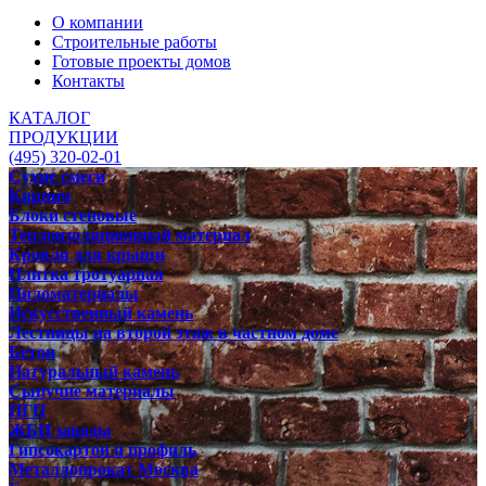
О компании
Строительные работы
Готовые проекты домов
Контакты
КАТАЛОГ
ПРОДУКЦИИ
(495) 320-02-01
Сухие смеси
Кирпич
Блоки стеновые
Теплоизоляционный материал
Кровля для крыши
Плитка тротуарная
Пиломатериалы
Искусственный камень
Лестницы на второй этаж в частном доме
Бетон
Натуральный камень
Сыпучие материалы
ПГП
ЖБИ заводы
Гипсокартон и профиль
Металлопрокат Москва