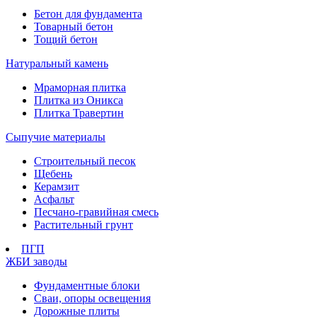
Бетон для фундамента
Товарный бетон
Тощий бетон
Натуральный камень
Мраморная плитка
Плитка из Оникса
Плитка Травертин
Сыпучие материалы
Строительный песок
Щебень
Керамзит
Асфальт
Песчано-гравийная смесь
Растительный грунт
ПГП
ЖБИ заводы
Фундаментные блоки
Сваи, опоры освещения
Дорожные плиты