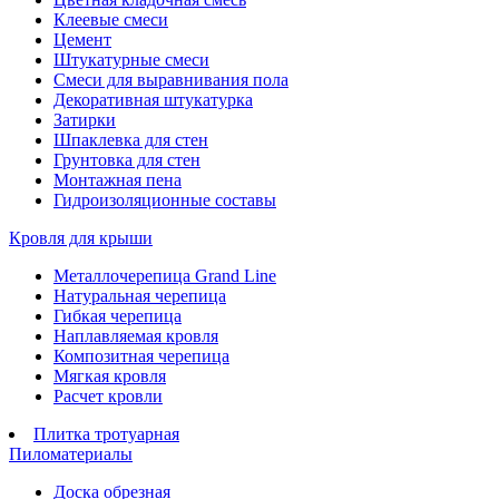
Клеевые смеси
Цемент
Штукатурные смеси
Смеси для выравнивания пола
Декоративная штукатурка
Затирки
Шпаклевка для стен
Грунтовка для стен
Монтажная пена
Гидроизоляционные составы
Кровля для крыши
Металлочерепица Grand Line
Натуральная черепица
Гибкая черепица
Наплавляемая кровля
Композитная черепица
Мягкая кровля
Расчет кровли
Плитка тротуарная
Пиломатериалы
Доска обрезная