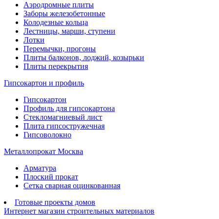
Аэродромные плиты
Заборы железобетонные
Колодезные кольца
Лестницы, марши, ступени
Лотки
Перемычки, прогоны
Плиты балконов, лоджий, козырьки
Плиты перекрытия
Гипсокартон и профиль
Гипсокартон
Профиль для гипсокартона
Стекломагниевый лист
Плита гипсостружечная
Гипсоволокно
Металлопрокат Москва
Арматура
Плоский прокат
Сетка сварная оцинкованная
Готовые проекты домов
Интернет магазин строительных материалов