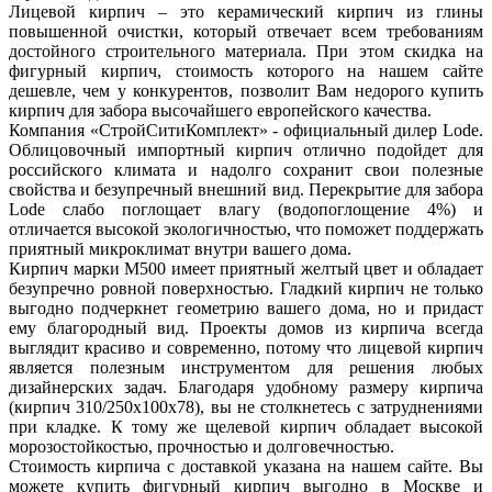
Лицевой кирпич – это керамический кирпич из глины
повышенной очистки, который отвечает всем требованиям
достойного строительного материала. При этом скидка на
фигурный кирпич, стоимость которого на нашем сайте
дешевле, чем у конкурентов, позволит Вам недорого купить
кирпич для забора высочайшего европейского качества.
Компания «СтройСитиКомплект» - официальный дилер Lode.
Облицовочный импортный кирпич отлично подойдет для
российского климата и надолго сохранит свои полезные
свойства и безупречный внешний вид. Перекрытие для забора
Lode слабо поглощает влагу (водопоглощение 4%) и
отличается высокой экологичностью, что поможет поддержать
приятный микроклимат внутри вашего дома.
Кирпич марки М500 имеет приятный желтый цвет и обладает
безупречно ровной поверхностью. Гладкий кирпич не только
выгодно подчеркнет геометрию вашего дома, но и придаст
ему благородный вид. Проекты домов из кирпича всегда
выглядит красиво и современно, потому что лицевой кирпич
является полезным инструментом для решения любых
дизайнерских задач. Благодаря удобному размеру кирпича
(кирпич 310/250х100х78), вы не столкнетесь с затруднениями
при кладке. К тому же щелевой кирпич обладает высокой
морозостойкостью, прочностью и долговечностью.
Стоимость кирпича с доставкой указана на нашем сайте. Вы
можете купить фигурный кирпич выгодно в Москве и