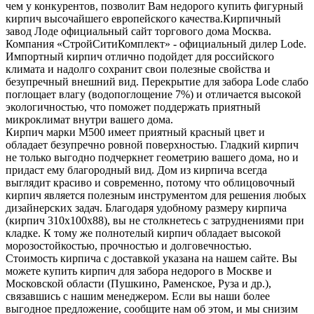
чем у конкурентов, позволит Вам недорого купить фигурный
кирпич высочайшего европейского качества.Кирпичный
завод Лоде официальный сайт торгового дома Москва.
Компания «СтройСитиКомплект» - официальный дилер Lode.
Импортный кирпич отлично подойдет для российского
климата и надолго сохранит свои полезные свойства и
безупречный внешний вид. Перекрытие для забора Lode слабо
поглощает влагу (водопоглощение 7%) и отличается высокой
экологичностью, что поможет поддержать приятный
микроклимат внутри вашего дома.
Кирпич марки М500 имеет приятный красный цвет и
обладает безупречно ровной поверхностью. Гладкий кирпич
не только выгодно подчеркнет геометрию вашего дома, но и
придаст ему благородный вид. Дом из кирпича всегда
выглядит красиво и современно, потому что облицовочный
кирпич является полезным инструментом для решения любых
дизайнерских задач. Благодаря удобному размеру кирпича
(кирпич 310х100х88), вы не столкнетесь с затруднениями при
кладке. К тому же полнотелый кирпич обладает высокой
морозостойкостью, прочностью и долговечностью.
Стоимость кирпича с доставкой указана на нашем сайте. Вы
можете купить кирпич для забора недорого в Москве и
Московской области (Пушкино, Раменское, Руза и др.),
связавшись с нашим менеджером. Если вы наши более
выгодное предложение, сообщите нам об этом, и мы снизим