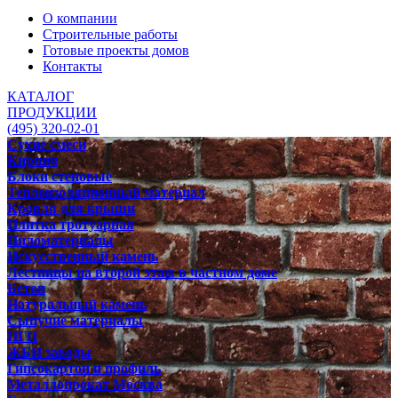
О компании
Строительные работы
Готовые проекты домов
Контакты
КАТАЛОГ
ПРОДУКЦИИ
(495) 320-02-01
Сухие смеси
Кирпич
Блоки стеновые
Теплоизоляционный материал
Кровля для крыши
Плитка тротуарная
Пиломатериалы
Искусственный камень
Лестницы на второй этаж в частном доме
Бетон
Натуральный камень
Сыпучие материалы
ПГП
ЖБИ заводы
Гипсокартон и профиль
Металлопрокат Москва