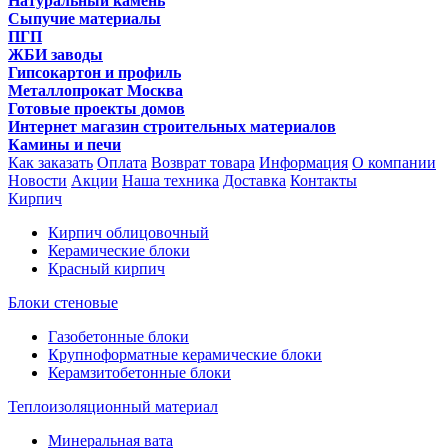
Натуральный камень
Сыпучие материалы
ПГП
ЖБИ заводы
Гипсокартон и профиль
Металлопрокат Москва
Готовые проекты домов
Интернет магазин строительных материалов
Камины и печи
Как заказать
Оплата
Возврат товара
Информация
О компании
Новости
Акции
Наша техника
Доставка
Контакты
Кирпич
Кирпич облицовочный
Керамические блоки
Красный кирпич
Блоки стеновые
Газобетонные блоки
Крупноформатные керамические блоки
Керамзитобетонные блоки
Теплоизоляционный материал
Минеральная вата