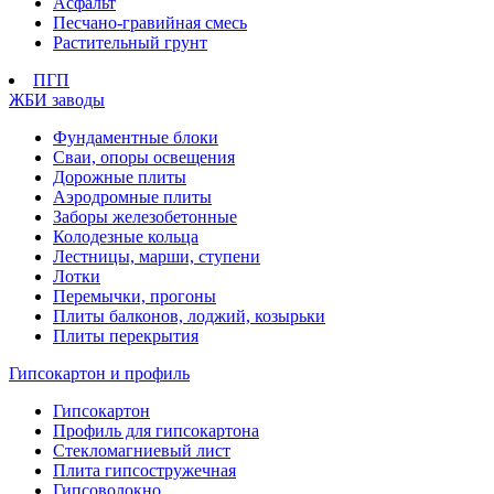
Асфальт
Песчано-гравийная смесь
Растительный грунт
ПГП
ЖБИ заводы
Фундаментные блоки
Сваи, опоры освещения
Дорожные плиты
Аэродромные плиты
Заборы железобетонные
Колодезные кольца
Лестницы, марши, ступени
Лотки
Перемычки, прогоны
Плиты балконов, лоджий, козырьки
Плиты перекрытия
Гипсокартон и профиль
Гипсокартон
Профиль для гипсокартона
Стекломагниевый лист
Плита гипсостружечная
Гипсоволокно