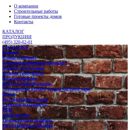
О компании
Строительные работы
Готовые проекты домов
Контакты
КАТАЛОГ
ПРОДУКЦИИ
(495) 320-02-01
Сухие смеси
Кирпич
Блоки стеновые
Теплоизоляционный материал
Кровля для крыши
Плитка тротуарная
Пиломатериалы
Искусственный камень
Лестницы на второй этаж в частном доме
Бетон
Натуральный камень
Сыпучие материалы
ПГП
ЖБИ заводы
Гипсокартон и профиль
Металлопрокат Москва