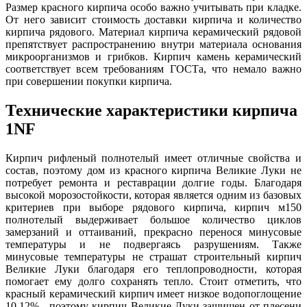
Размер красного кирпича особо важно учитывать при кладке.
От него зависит стоимость доставки кирпича и количество
кирпича рядового. Материал кирпича керамический рядовой
препятствует распространению внутри материала основания
микроорганизмов и грибков. Кирпич камень керамический
соответствует всем требованиям ГОСТа, что немало важно
при совершении покупки кирпича.
Технические характеристики кирпича
1NF
Кирпич рифленый полнотелый имеет отличные свойства и
состав, поэтому дом из красного кирпича Великие Луки не
потребует ремонта и реставрации долгие годы. Благодаря
высокой морозостойкости, которая является одним из базовых
критериев при выборе рядового кирпича, кирпич м150
полнотелый выдерживает большое количество циклов
замерзаний и оттаиваний, прекрасно перенося минусовые
температуры и не подвергаясь разрушениям. Также
минусовые температуры не страшат строительный кирпич
Великие Луки благодаря его теплопроводности, которая
помогает ему долго сохранять тепло. Стоит отметить, что
красный керамический кирпич имеет низкое водопоглощение
10,12% , поэтому кирпич Великие Луки защищен от плесени