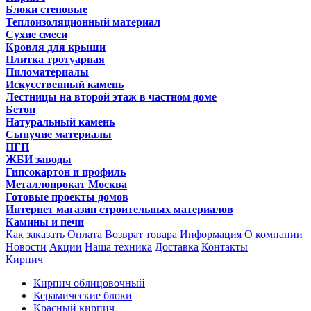
Блоки стеновые
Теплоизоляционный материал
Сухие смеси
Кровля для крыши
Плитка тротуарная
Пиломатериалы
Искусственный камень
Лестницы на второй этаж в частном доме
Бетон
Натуральный камень
Сыпучие материалы
ПГП
ЖБИ заводы
Гипсокартон и профиль
Металлопрокат Москва
Готовые проекты домов
Интернет магазин строительных материалов
Камины и печи
Как заказать
Оплата
Возврат товара
Информация
О компании
Новости
Акции
Наша техника
Доставка
Контакты
Кирпич
Кирпич облицовочный
Керамические блоки
Красный кирпич