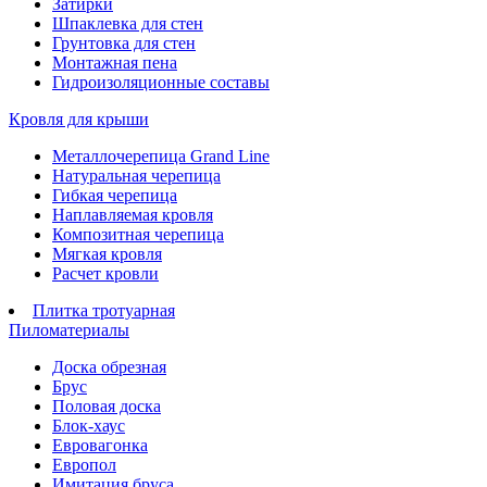
Затирки
Шпаклевка для стен
Грунтовка для стен
Монтажная пена
Гидроизоляционные составы
Кровля для крыши
Металлочерепица Grand Line
Натуральная черепица
Гибкая черепица
Наплавляемая кровля
Композитная черепица
Мягкая кровля
Расчет кровли
Плитка тротуарная
Пиломатериалы
Доска обрезная
Брус
Половая доска
Блок-хаус
Евровагонка
Европол
Имитация бруса