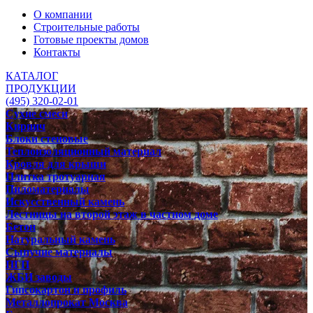
О компании
Строительные работы
Готовые проекты домов
Контакты
КАТАЛОГ
ПРОДУКЦИИ
(495) 320-02-01
Сухие смеси
Кирпич
Блоки стеновые
Теплоизоляционный материал
Кровля для крыши
Плитка тротуарная
Пиломатериалы
Искусственный камень
Лестницы на второй этаж в частном доме
Бетон
Натуральный камень
Сыпучие материалы
ПГП
ЖБИ заводы
Гипсокартон и профиль
Металлопрокат Москва