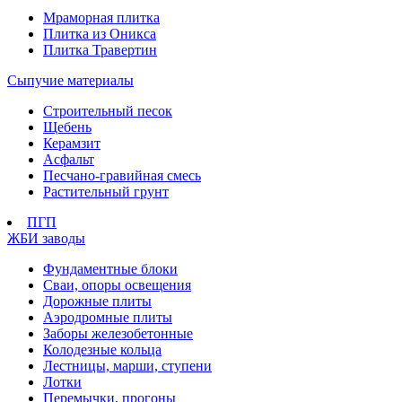
Мраморная плитка
Плитка из Оникса
Плитка Травертин
Сыпучие материалы
Строительный песок
Щебень
Керамзит
Асфальт
Песчано-гравийная смесь
Растительный грунт
ПГП
ЖБИ заводы
Фундаментные блоки
Сваи, опоры освещения
Дорожные плиты
Аэродромные плиты
Заборы железобетонные
Колодезные кольца
Лестницы, марши, ступени
Лотки
Перемычки, прогоны