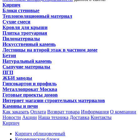
Кирпич
Блоки стеновые
Теплоизоляционный материал
Сухие смеси
Кровля для крыши
Плитка тротуарная
Пиломатериалы
Искусственный камень
Лестницы на второй этаж в частном доме
Бетон
Натуральный камень
Сыпучие материалы
ПГП
ЖБИ заводы
Гипсокартон и профиль
Металлопрокат Москва
Готовые проекты домов
Интернет магазин строительных материалов
Камины и печи
Как заказать
Оплата
Возврат товара
Информация
О компании
Новости
Акции
Наша техника
Доставка
Контакты
Кирпич
Кирпич облицовочный
Керамические блоки