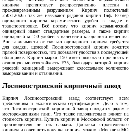
кирпича препятствует распространению плесени и
преждевременным разрушениям. Кирпич полнотелый
250х120х65 так же называют рядовой кирпич 1нф. Размер
одинарного кирпича керамического удобен в кладке и
транспортировке. Всё потому что кирпич керамический
одинарный имеет стандартные размеры, а также кирпич
одинарный м 150 удобен в нанесении кладочного вещества.
Вне зависимости от сколько одинарного кирпича требуется
для кладки, щелевой Лосиноостровский кирпич ложится
прямой поверхностью, что добавляет удобства в последующей
облицовке. Кирпич марки 150 имеет высокую прочность и
отличную морозостойкость F35, благодаря которой кирпич
рядовой одинарный выдерживает колоссальное количество
замораживаний и оттаиваний.
Лосиноостровский кирпичный завод
Кирпич Лосиноостровский завод соответствует всем
требованиям и экологическим сертификациям. Дело в том,
что Лосиноостровский кирпичный завод находится рядом с
месторождениями глин. Что также положительно влияет на
стоимость кирпича. Купить кирпич в Московской области от
производителя не так сложно. Доставка строительного
кирпича и совершить покупка кирпича можно в Москве и МО