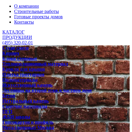
О компании
Строительные работы
Готовые проекты домов
Контакты
КАТАЛОГ
ПРОДУКЦИИ
(495) 320-02-01
Сухие смеси
Кирпич
Блоки стеновые
Теплоизоляционный материал
Кровля для крыши
Плитка тротуарная
Пиломатериалы
Искусственный камень
Лестницы на второй этаж в частном доме
Бетон
Натуральный камень
Сыпучие материалы
ПГП
ЖБИ заводы
Гипсокартон и профиль
Металлопрокат Москва