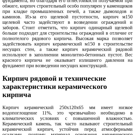
фундамента, но благодаря его огнестойкости получаемой при
обжиге, кирпич строительный особо популярен у каменщиков
при кладке промышленных печей, а также дымоходов и
каминов. Из-за его щелевой пустотности, кирпич м150
щелевой часто задействуют в возведении ограждений и
заборов. Стоит отметить, что кирпич одинарный щелевой
больше подходит для строительства ограждений в отличие от
полнотелого рядового кирпича. Высокая марка позволяет
задействовать кирпич керамический м150 в строительстве
несущих стен, а также кирпич керамический рядовой
используют в заполнении монолитно-бетонных пустот. Вес
красного кирпича не оказывает излишнего давления на
фундамент при возведении несущих конструкций.
Кирпич рядовой и технические
характеристики керамического
кирпича
Кирпич керамический 250х120х65 мм имеет низкое
водопоглощение 11%, это чрезвычайно необходимо в
климатических условиях с повышенной влажностью.
Керамический камень, так часто называют строительный
керамический кирпич, устойчив перед атмосферными
осадками, поэтому материал основания керамического