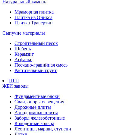
Натуральный камень
Мраморная плитка
Плитка из Оникса
Плитка Травертин
Сыпучие материалы
Строительный песок
Щебень
Керамзит
Асфальт
Песчано-гравийная смесь
Растительный грунт
ПГП
ЖБИ заводы
Фундаментные блоки
Сваи, опоры освещения
Дорожные плиты
Аэродромные плиты
Заборы железобетонные
Колодезные кольца
Лестницы, марши, ступени
Лотки