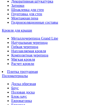
Декоративная штукатурка
Затирки
Шпаклевка для стен
Грунтовка для стен
Монтажная пена
Гидроизоляционные составы
Кровля для крыши
Металлочерепица Grand Line
Натуральная черепица
Гибкая черепица
Наплавляемая кровля
Композитная черепица
Мягкая кровля
Расчет кровли
Плитка тротуарная
Пиломатериалы
Доска обрезная
Брус
Половая доска
Блок-хаус
Евровагонка
Европол