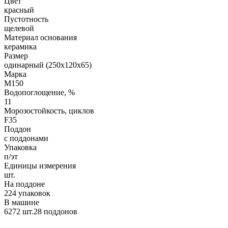
Цвет
красный
Пустотность
щелевой
Материал основания
керамика
Размер
одинарный (250х120х65)
Марка
М150
Водопоглощение, %
11
Морозостойкость, циклов
F35
Поддон
с поддонами
Упаковка
п/эт
Единицы измерения
шт.
На поддоне
224 упаковок
В машине
6272 шт.28 поддонов