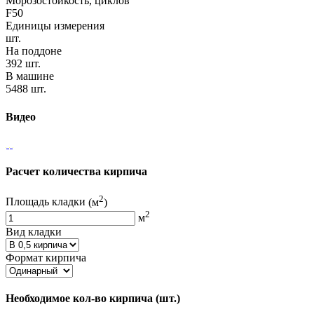
Морозостойкость, циклов
F50
Единицы измерения
шт.
На поддоне
392 шт.
В машине
5488 шт.
Видео
Расчет количества кирпича
2
Площадь кладки
(м
)
2
м
Вид кладки
Формат кирпича
Необходимое кол-во кирпича
(шт.)