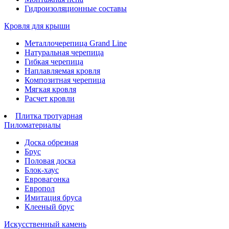
Гидроизоляционные составы
Кровля для крыши
Металлочерепица Grand Line
Натуральная черепица
Гибкая черепица
Наплавляемая кровля
Композитная черепица
Мягкая кровля
Расчет кровли
Плитка тротуарная
Пиломатериалы
Доска обрезная
Брус
Половая доска
Блок-хаус
Евровагонка
Европол
Имитация бруса
Клееный брус
Искусственный камень