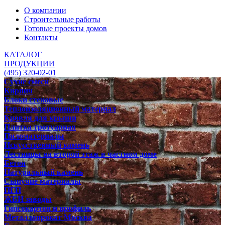
О компании
Строительные работы
Готовые проекты домов
Контакты
КАТАЛОГ
ПРОДУКЦИИ
(495) 320-02-01
Сухие смеси
Кирпич
Блоки стеновые
Теплоизоляционный материал
Кровля для крыши
Плитка тротуарная
Пиломатериалы
Искусственный камень
Лестницы на второй этаж в частном доме
Бетон
Натуральный камень
Сыпучие материалы
ПГП
ЖБИ заводы
Гипсокартон и профиль
Металлопрокат Москва