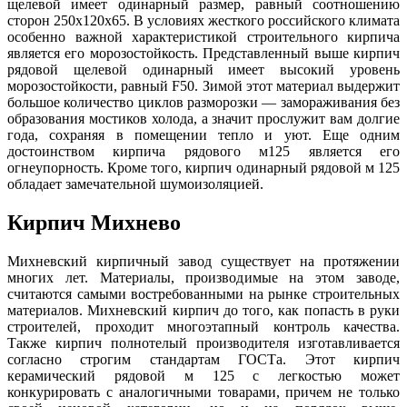
щелевой имеет одинарный размер, равный соотношению
сторон 250х120х65. В условиях жесткого российского климата
особенно важной характеристикой строительного кирпича
является его морозостойкость. Представленный выше кирпич
рядовой щелевой одинарный имеет высокий уровень
морозостойкости, равный F50. Зимой этот материал выдержит
большое количество циклов разморозки — замораживания без
образования мостиков холода, а значит прослужит вам долгие
года, сохраняя в помещении тепло и уют. Еще одним
достоинством кирпича рядового м125 является его
огнеупорность. Кроме того, кирпич одинарный рядовой м 125
обладает замечательной шумоизоляцией.
Кирпич Михнево
Михневский кирпичный завод существует на протяжении
многих лет. Материалы, производимые на этом заводе,
считаются самыми востребованными на рынке строительных
материалов. Михневский кирпич до того, как попасть в руки
строителей, проходит многоэтапный контроль качества.
Также кирпич полнотелый производителя изготавливается
согласно строгим стандартам ГОСТа. Этот кирпич
керамический рядовой м 125 с легкостью может
конкурировать с аналогичными товарами, причем не только