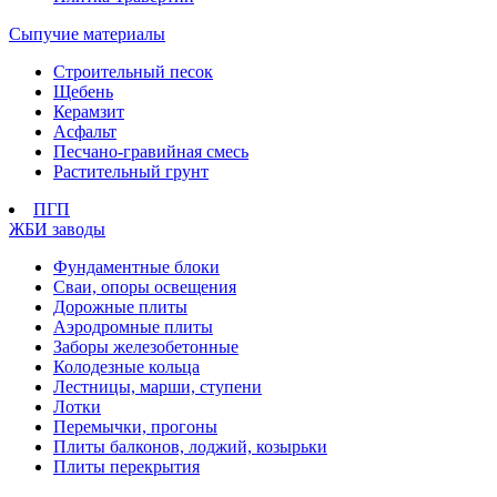
Сыпучие материалы
Строительный песок
Щебень
Керамзит
Асфальт
Песчано-гравийная смесь
Растительный грунт
ПГП
ЖБИ заводы
Фундаментные блоки
Сваи, опоры освещения
Дорожные плиты
Аэродромные плиты
Заборы железобетонные
Колодезные кольца
Лестницы, марши, ступени
Лотки
Перемычки, прогоны
Плиты балконов, лоджий, козырьки
Плиты перекрытия