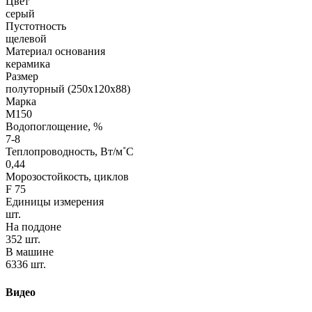
Цвет
серый
Пустотность
щелевой
Материал основания
керамика
Размер
полуторный (250х120х88)
Марка
М150
Водопоглощение, %
7-8
Теплопроводность, Вт/м˚С
0,44
Морозостойкость, циклов
F 75
Единицы измерения
шт.
На поддоне
352 шт.
В машине
6336 шт.
Видео