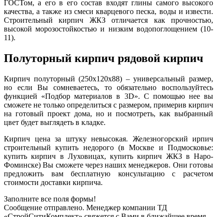
ГОСТом, а его в его состав входят глины самого высокого
качества, а также из смеси кварцевого песка, воды и извести.
Строительный кирпич ЖКЗ отличается как прочностью,
высокой морозостойкостью и низким водопоглощением (10-
11).
Полуторный кирпич рядовой кирпич
Кирпич полуторный (250х120х88) – универсальный размер,
но если Вы сомневаетесь, то обязательно воспользуйтесь
функцией «Подбор материалов в 3D». С помощью нее вы
сможете не только определиться с размером, примерив кирпич
на готовый проект дома, но и посмотреть, как выбранный
цвет будет выглядеть в кладке.
Кирпич цена за штуку невысокая. Железногорский ирпич
строительный купить недорого (в Москве и Подмосковье:
купить кирпич в Луховицах, купить кирпич ЖКЗ в Наро-
Фоминске) Вы сможете через наших менеджеров. Они готовы
предложить вам бесплатную консультацию с расчетом
стоимости доставки кирпича.
Заполните все поля формы!
Сообщение отправлено. Менеджер компании ТД
«СтройСитиКомплект» свяжется с Вами в ближайшее время