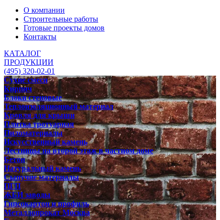
О компании
Строительные работы
Готовые проекты домов
Контакты
КАТАЛОГ
ПРОДУКЦИИ
(495) 320-02-01
Сухие смеси
Кирпич
Блоки стеновые
Теплоизоляционный материал
Кровля для крыши
Плитка тротуарная
Пиломатериалы
Искусственный камень
Лестницы на второй этаж в частном доме
Бетон
Натуральный камень
Сыпучие материалы
ПГП
ЖБИ заводы
Гипсокартон и профиль
Металлопрокат Москва