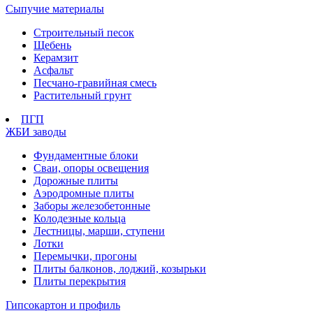
Сыпучие материалы
Строительный песок
Щебень
Керамзит
Асфальт
Песчано-гравийная смесь
Растительный грунт
ПГП
ЖБИ заводы
Фундаментные блоки
Сваи, опоры освещения
Дорожные плиты
Аэродромные плиты
Заборы железобетонные
Колодезные кольца
Лестницы, марши, ступени
Лотки
Перемычки, прогоны
Плиты балконов, лоджий, козырьки
Плиты перекрытия
Гипсокартон и профиль