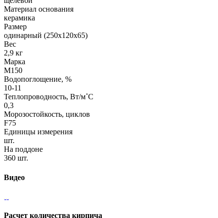
щелевой
Материал основания
керамика
Размер
одинарный (250х120х65)
Вес
2,9 кг
Марка
М150
Водопоглощение, %
10-11
Теплопроводность, Вт/м˚С
0,3
Морозостойкость, циклов
F75
Единицы измерения
шт.
На поддоне
360 шт.
Видео
Расчет количества кирпича