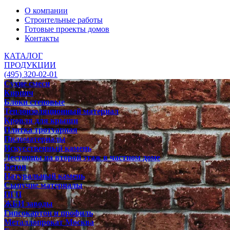
О компании
Строительные работы
Готовые проекты домов
Контакты
КАТАЛОГ
ПРОДУКЦИИ
(495) 320-02-01
Сухие смеси
Кирпич
Блоки стеновые
Теплоизоляционный материал
Кровля для крыши
Плитка тротуарная
Пиломатериалы
Искусственный камень
Лестницы на второй этаж в частном доме
Бетон
Натуральный камень
Сыпучие материалы
ПГП
ЖБИ заводы
Гипсокартон и профиль
Металлопрокат Москва