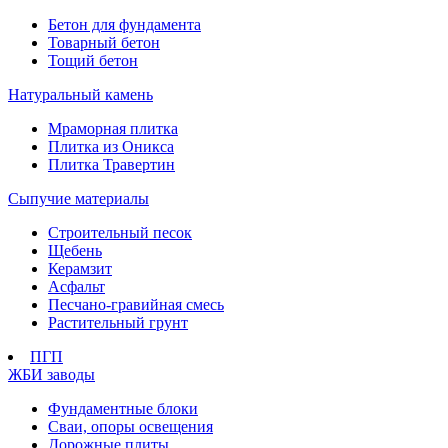
Бетон для фундамента
Товарный бетон
Тощий бетон
Натуральный камень
Мраморная плитка
Плитка из Оникса
Плитка Травертин
Сыпучие материалы
Строительный песок
Щебень
Керамзит
Асфальт
Песчано-гравийная смесь
Растительный грунт
ПГП
ЖБИ заводы
Фундаментные блоки
Сваи, опоры освещения
Дорожные плиты