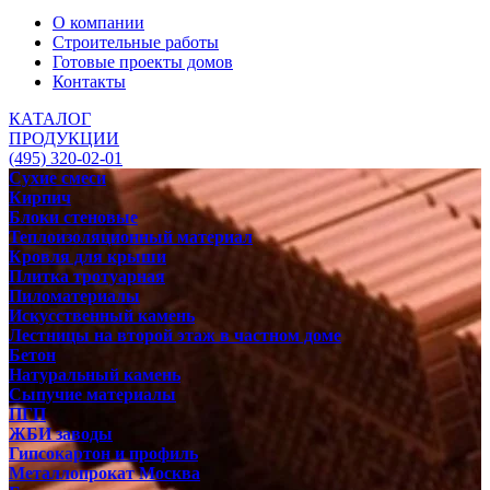
О компании
Строительные работы
Готовые проекты домов
Контакты
КАТАЛОГ
ПРОДУКЦИИ
(495) 320-02-01
Сухие смеси
Кирпич
Блоки стеновые
Теплоизоляционный материал
Кровля для крыши
Плитка тротуарная
Пиломатериалы
Искусственный камень
Лестницы на второй этаж в частном доме
Бетон
Натуральный камень
Сыпучие материалы
ПГП
ЖБИ заводы
Гипсокартон и профиль
Металлопрокат Москва