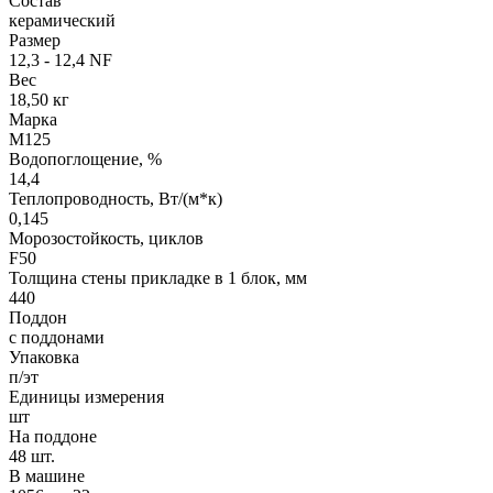
Состав
керамический
Размер
12,3 - 12,4 NF
Вес
18,50 кг
Марка
М125
Водопоглощение, %
14,4
Теплопроводность, Вт/(м*к)
0,145
Морозостойкость, циклов
F50
Толщина стены прикладке в 1 блок, мм
440
Поддон
с поддонами
Упаковка
п/эт
Единицы измерения
шт
На поддоне
48 шт.
В машине