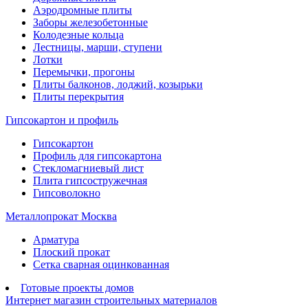
Аэродромные плиты
Заборы железобетонные
Колодезные кольца
Лестницы, марши, ступени
Лотки
Перемычки, прогоны
Плиты балконов, лоджий, козырьки
Плиты перекрытия
Гипсокартон и профиль
Гипсокартон
Профиль для гипсокартона
Стекломагниевый лист
Плита гипсостружечная
Гипсоволокно
Металлопрокат Москва
Арматура
Плоский прокат
Сетка сварная оцинкованная
Готовые проекты домов
Интернет магазин строительных материалов