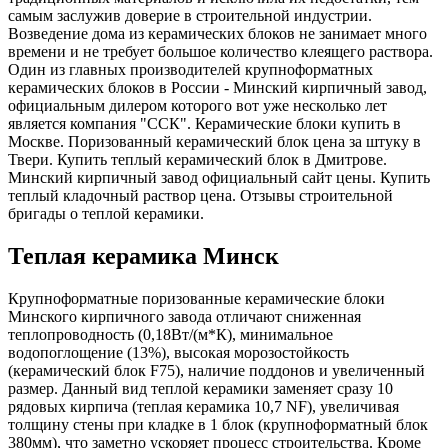
самым заслужив доверие в строительной индустрии.
Возведение дома из керамических блоков не занимает много
времени и не требует большое количество клеящего раствора.
Один из главных производителей крупноформатных
керамических блоков в России - Минский кирпичный завод,
официальным дилером которого вот уже несколько лет
является компания "ССК". Керамические блоки купить в
Москве. Поризованный керамический блок цена за штуку в
Твери. Купить теплый керамический блок в Дмитрове.
Минский кирпичный завод официальный сайт цены. Купить
теплый кладочный раствор цена. Отзывы строительной
бригады о теплой керамики.
Теплая керамика Минск
Крупноформатные поризованные керамические блоки
Минского кирпичного завода отличают сниженная
теплопроводность (0,18Вт/(м*К), минимальное
водопоглощение (13%), высокая морозостойкость
(керамический блок F75), наличие поддонов и увеличенный
размер. Данный вид теплой керамики заменяет сразу 10
рядовых кирпича (теплая керамика 10,7 NF), увеличивая
толщину стены при кладке в 1 блок (крупноформатный блок
380мм), что заметно ускоряет процесс строительства. Кроме