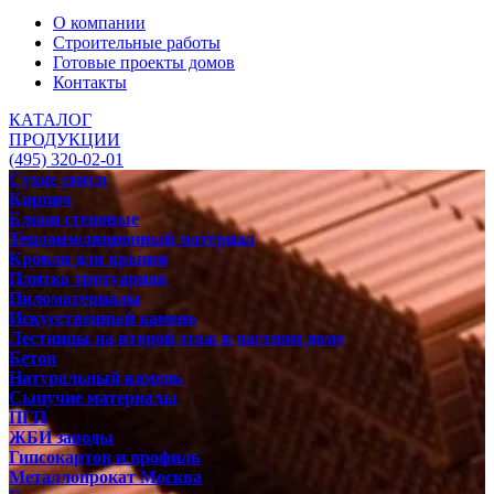
О компании
Строительные работы
Готовые проекты домов
Контакты
КАТАЛОГ
ПРОДУКЦИИ
(495) 320-02-01
Сухие смеси
Кирпич
Блоки стеновые
Теплоизоляционный материал
Кровля для крыши
Плитка тротуарная
Пиломатериалы
Искусственный камень
Лестницы на второй этаж в частном доме
Бетон
Натуральный камень
Сыпучие материалы
ПГП
ЖБИ заводы
Гипсокартон и профиль
Металлопрокат Москва