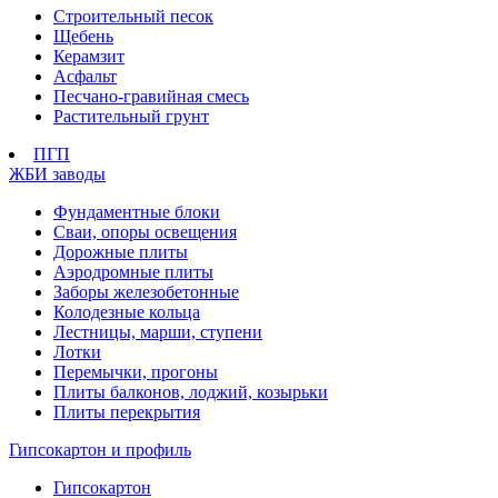
Строительный песок
Щебень
Керамзит
Асфальт
Песчано-гравийная смесь
Растительный грунт
ПГП
ЖБИ заводы
Фундаментные блоки
Сваи, опоры освещения
Дорожные плиты
Аэродромные плиты
Заборы железобетонные
Колодезные кольца
Лестницы, марши, ступени
Лотки
Перемычки, прогоны
Плиты балконов, лоджий, козырьки
Плиты перекрытия
Гипсокартон и профиль
Гипсокартон