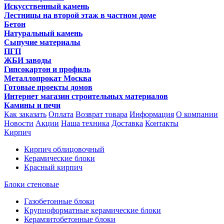
Искусственный камень
Лестницы на второй этаж в частном доме
Бетон
Натуральный камень
Сыпучие материалы
ПГП
ЖБИ заводы
Гипсокартон и профиль
Металлопрокат Москва
Готовые проекты домов
Интернет магазин строительных материалов
Камины и печи
Как заказать
Оплата
Возврат товара
Информация
О компании
Новости
Акции
Наша техника
Доставка
Контакты
Кирпич
Кирпич облицовочный
Керамические блоки
Красный кирпич
Блоки стеновые
Газобетонные блоки
Крупноформатные керамические блоки
Керамзитобетонные блоки