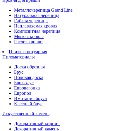
Кровля для крыши
Металлочерепица Grand Line
Натуральная черепица
Гибкая черепица
Наплавляемая кровля
Композитная черепица
Мягкая кровля
Расчет кровли
Плитка тротуарная
Пиломатериалы
Доска обрезная
Брус
Половая доска
Блок-хаус
Евровагонка
Европол
Имитация бруса
Клееный брус
Искусственный камень
Декоративный кирпич
Декоративный камень