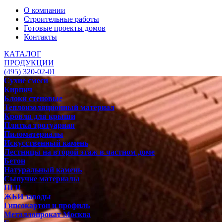
О компании
Строительные работы
Готовые проекты домов
Контакты
КАТАЛОГ
ПРОДУКЦИИ
(495) 320-02-01
Сухие смеси
Кирпич
Блоки стеновые
Теплоизоляционный материал
Кровля для крыши
Плитка тротуарная
Пиломатериалы
Искусственный камень
Лестницы на второй этаж в частном доме
Бетон
Натуральный камень
Сыпучие материалы
ПГП
ЖБИ заводы
Гипсокартон и профиль
Металлопрокат Москва