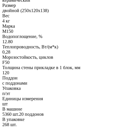
керамический
Размер
двойной (250х120х138)
Вес
4 кг
Марка
М150
Водопоглощение, %
12.80
Теплопроводность, Вт/(м*к)
0,28
Морозостойкость, циклов
F50
Толщина стены прикладке в 1 блок, мм
120
Поддон
с поддонами
Упаковка
п/эт
Единицы измерения
шт
В машине
5360 шт.20 поддонов
В упаковке
268 шт.