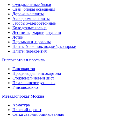
Фундаментные блоки
Сваи, опоры освещения
Дорожные плиты
Аэродромные плиты
Заборы железобетонные
Колодезные кольца
Лестницы, марши, ступени
Лотки
Перемычки, прогоны
Плиты балконов, лоджий, козырьки
Плиты перекрытия
Гипсокартон и профиль
Гипсокартон
Профиль для гипсокартона
Стекломагниевый лист
Плита гипсостружечная
Гипсоволокно
Металлопрокат Москва
Арматура
Плоский прокат
Сетка сварная оцинкованная