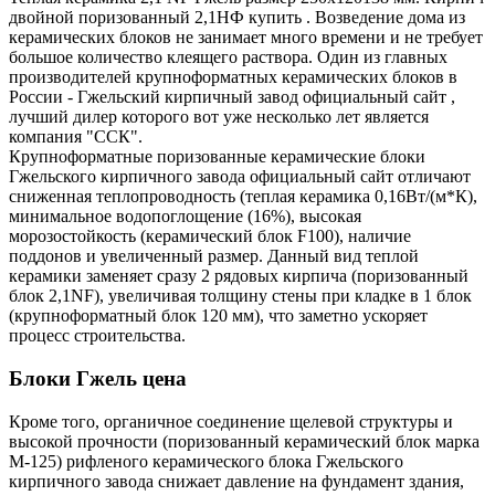
двойной поризованный 2,1НФ купить . Возведение дома из
керамических блоков не занимает много времени и не требует
большое количество клеящего раствора. Один из главных
производителей крупноформатных керамических блоков в
России - Гжельский кирпичный завод официальный сайт ,
лучший дилер которого вот уже несколько лет является
компания "ССК".
Крупноформатные поризованные керамические блоки
Гжельского кирпичного завода официальный сайт отличают
сниженная теплопроводность (теплая керамика 0,16Вт/(м*К),
минимальное водопоглощение (16%), высокая
морозостойкость (керамический блок F100), наличие
поддонов и увеличенный размер. Данный вид теплой
керамики заменяет сразу 2 рядовых кирпича (поризованный
блок 2,1NF), увеличивая толщину стены при кладке в 1 блок
(крупноформатный блок 120 мм), что заметно ускоряет
процесс строительства.
Блоки Гжель цена
Кроме того, органичное соединение щелевой структуры и
высокой прочности (поризованный керамический блок марка
М-125) рифленого керамического блока Гжельского
кирпичного завода снижает давление на фундамент здания,