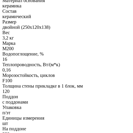
Материал основания
керамика
Состав
керамический
Размер
двойной (250х120х138)
Вес
3,2 кг
Марка
М200
Водопоглощение, %
16
Теплопроводность, Вт/(м*к)
0,16
Морозостойкость, циклов
F100
Толщина стены прикладке в 1 блок, мм
120
Поддон
с поддонами
Упаковка
п/эт
Единицы измерения
шт
На поддоне