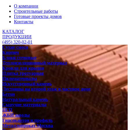
О компании
Строительные работы
Готовые проекты домов
Контакты
КАТАЛОГ
ПРОДУКЦИИ
(495) 320-02-01
Сухие смеси
Кирпич
Блоки стеновые
Теплоизоляционный материал
Кровля для крыши
Плитка тротуарная
Пиломатериалы
Искусственный камень
Лестницы на второй этаж в частном доме
Бетон
Натуральный камень
Сыпучие материалы
ПГП
ЖБИ заводы
Гипсокартон и профиль
Металлопрокат Москва