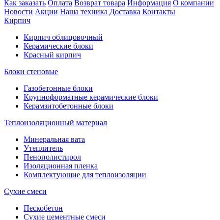
Как заказать
Оплата
Возврат товара
Информация
О компании
Новости
Акции
Наша техника
Доставка
Контакты
Кирпич
Кирпич облицовочный
Керамические блоки
Красный кирпич
Блоки стеновые
Газобетонные блоки
Крупноформатные керамические блоки
Керамзитобетонные блоки
Теплоизоляционный материал
Минеральная вата
Утеплитель
Пенополистирол
Изоляционная пленка
Комплектующие для теплоизоляции
Сухие смеси
Пескобетон
Сухие цементные смеси