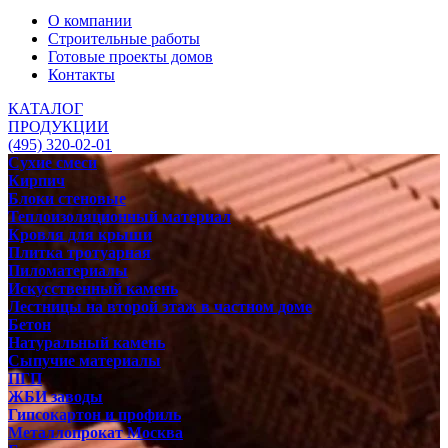
О компании
Строительные работы
Готовые проекты домов
Контакты
КАТАЛОГ
ПРОДУКЦИИ
(495) 320-02-01
Сухие смеси
Кирпич
Блоки стеновые
Теплоизоляционный материал
Кровля для крыши
Плитка тротуарная
Пиломатериалы
Искусственный камень
Лестницы на второй этаж в частном доме
Бетон
Натуральный камень
Сыпучие материалы
ПГП
ЖБИ заводы
Гипсокартон и профиль
Металлопрокат Москва