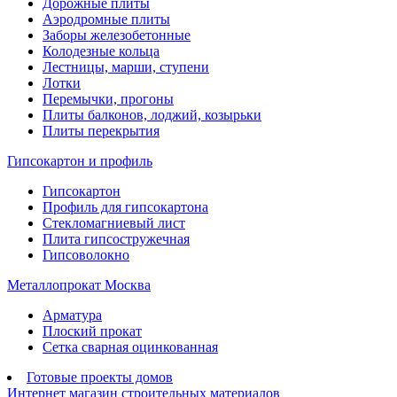
Дорожные плиты
Аэродромные плиты
Заборы железобетонные
Колодезные кольца
Лестницы, марши, ступени
Лотки
Перемычки, прогоны
Плиты балконов, лоджий, козырьки
Плиты перекрытия
Гипсокартон и профиль
Гипсокартон
Профиль для гипсокартона
Стекломагниевый лист
Плита гипсостружечная
Гипсоволокно
Металлопрокат Москва
Арматура
Плоский прокат
Сетка сварная оцинкованная
Готовые проекты домов
Интернет магазин строительных материалов