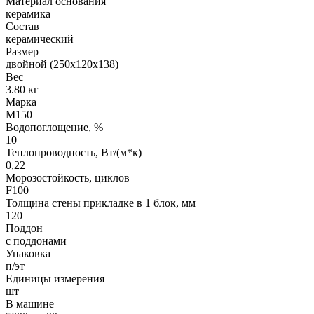
Материал основания
керамика
Состав
керамический
Размер
двойной (250х120х138)
Вес
3.80 кг
Марка
М150
Водопоглощение, %
10
Теплопроводность, Вт/(м*к)
0,22
Морозостойкость, циклов
F100
Толщина стены прикладке в 1 блок, мм
120
Поддон
с поддонами
Упаковка
п/эт
Единицы измерения
шт
В машине