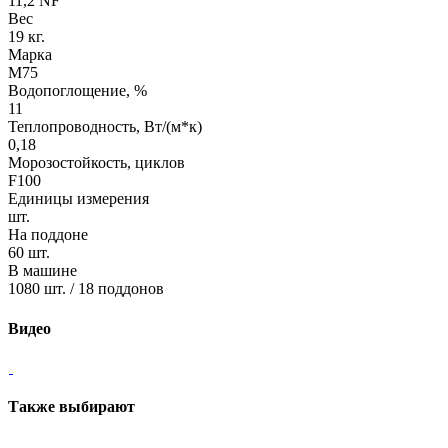
11,2 NF
Вес
19 кг.
Марка
М75
Водопоглощение, %
11
Теплопроводность, Вт/(м*к)
0,18
Морозостойкость, циклов
F100
Единицы измерения
шт.
На поддоне
60 шт.
В машине
1080 шт. / 18 поддонов
Видео
Также выбирают