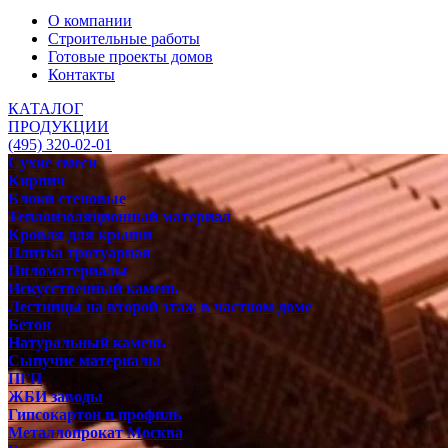
О компании
Строительные работы
Готовые проекты домов
Контакты
КАТАЛОГ
ПРОДУКЦИИ
(495) 320-02-01
Сухие смеси
Кирпич
Блоки стеновые
Теплоизоляционный материал
Кровля для крыши
Плитка тротуарная
Пиломатериалы
Искусственный камень
Лестницы на второй этаж в частном доме
Бетон
Натуральный камень
Сыпучие материалы
ПГП
ЖБИ заводы
Гипсокартон и профиль
Металлопрокат Москва