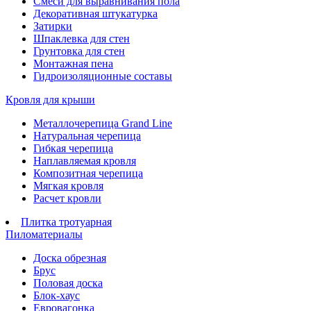
Смеси для выравнивания пола
Декоративная штукатурка
Затирки
Шпаклевка для стен
Грунтовка для стен
Монтажная пена
Гидроизоляционные составы
Кровля для крыши
Металлочерепица Grand Line
Натуральная черепица
Гибкая черепица
Наплавляемая кровля
Композитная черепица
Мягкая кровля
Расчет кровли
Плитка тротуарная
Пиломатериалы
Доска обрезная
Брус
Половая доска
Блок-хаус
Евровагонка