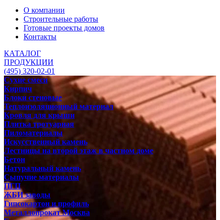
О компании
Строительные работы
Готовые проекты домов
Контакты
КАТАЛОГ
ПРОДУКЦИИ
(495) 320-02-01
Сухие смеси
Кирпич
Блоки стеновые
Теплоизоляционный материал
Кровля для крыши
Плитка тротуарная
Пиломатериалы
Искусственный камень
Лестницы на второй этаж в частном доме
Бетон
Натуральный камень
Сыпучие материалы
ПГП
ЖБИ заводы
Гипсокартон и профиль
Металлопрокат Москва