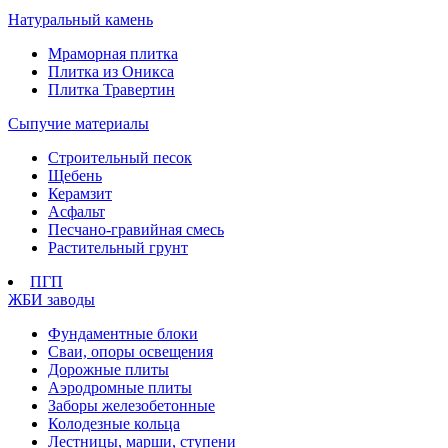
Натуральный камень
Мраморная плитка
Плитка из Оникса
Плитка Травертин
Сыпучие материалы
Строительный песок
Щебень
Керамзит
Асфальт
Песчано-гравийная смесь
Растительный грунт
ПГП
ЖБИ заводы
Фундаментные блоки
Сваи, опоры освещения
Дорожные плиты
Аэродромные плиты
Заборы железобетонные
Колодезные кольца
Лестницы, марши, ступени