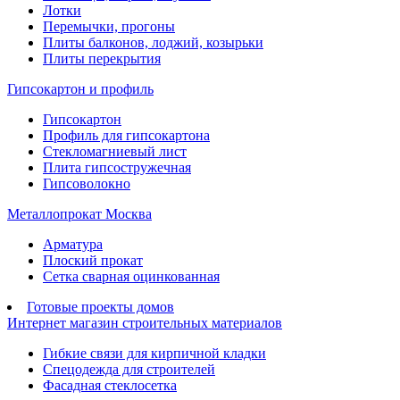
Лотки
Перемычки, прогоны
Плиты балконов, лоджий, козырьки
Плиты перекрытия
Гипсокартон и профиль
Гипсокартон
Профиль для гипсокартона
Стекломагниевый лист
Плита гипсостружечная
Гипсоволокно
Металлопрокат Москва
Арматура
Плоский прокат
Сетка сварная оцинкованная
Готовые проекты домов
Интернет магазин строительных материалов
Гибкие связи для кирпичной кладки
Спецодежда для строителей
Фасадная стеклосетка