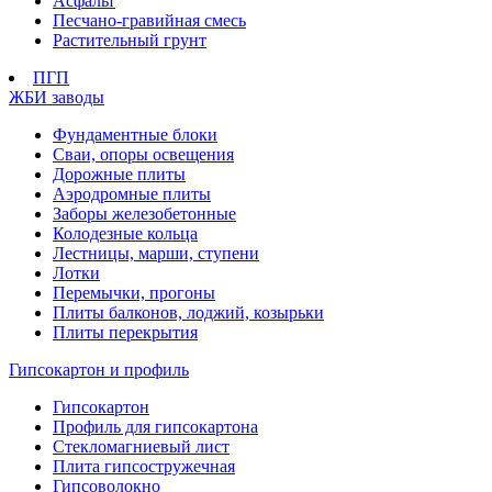
Асфальт
Песчано-гравийная смесь
Растительный грунт
ПГП
ЖБИ заводы
Фундаментные блоки
Сваи, опоры освещения
Дорожные плиты
Аэродромные плиты
Заборы железобетонные
Колодезные кольца
Лестницы, марши, ступени
Лотки
Перемычки, прогоны
Плиты балконов, лоджий, козырьки
Плиты перекрытия
Гипсокартон и профиль
Гипсокартон
Профиль для гипсокартона
Стекломагниевый лист
Плита гипсостружечная
Гипсоволокно