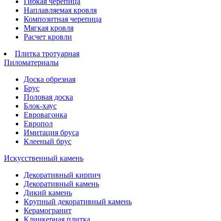
Гибкая черепица
Наплавляемая кровля
Композитная черепица
Мягкая кровля
Расчет кровли
Плитка тротуарная
Пиломатериалы
Доска обрезная
Брус
Половая доска
Блок-хаус
Евровагонка
Европол
Имитация бруса
Клееный брус
Искусственный камень
Декоративный кирпич
Декоративный камень
Дикий камень
Крупный декоративный камень
Керамогранит
Клинкерная плитка