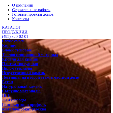
О компании
Строительные работы
Готовые проекты домов
Контакты
КАТАЛОГ
ПРОДУКЦИИ
(495) 320-02-01
Сухие смеси
Кирпич
Блоки стеновые
Теплоизоляционный материал
Кровля для крыши
Плитка тротуарная
Пиломатериалы
Искусственный камень
Лестницы на второй этаж в частном доме
Бетон
Натуральный камень
Сыпучие материалы
ПГП
ЖБИ заводы
Гипсокартон и профиль
Металлопрокат Москва