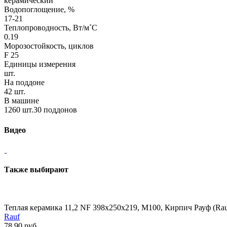
керамический
Водопоглощение, %
17-21
Теплопроводность, Вт/м˚С
0.19
Морозостойкость, циклов
F 25
Единицы измерения
шт.
На поддоне
42 шт.
В машине
1260 шт.30 поддонов
Видео
Также выбирают
Теплая керамика 11,2 NF 398х250х219, М100, Кирпич Рауф (Rau
Rauf
78.90 руб.