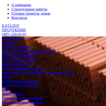
О компании
Строительные работы
Готовые проекты домов
Контакты
КАТАЛОГ
ПРОДУКЦИИ
(495) 320-02-01
Сухие смеси
Кирпич
Блоки стеновые
Теплоизоляционный материал
Кровля для крыши
Плитка тротуарная
Пиломатериалы
Искусственный камень
Лестницы на второй этаж в частном доме
Бетон
Натуральный камень
Сыпучие материалы
ПГП
ЖБИ заводы
Гипсокартон и профиль
Металлопрокат Москва