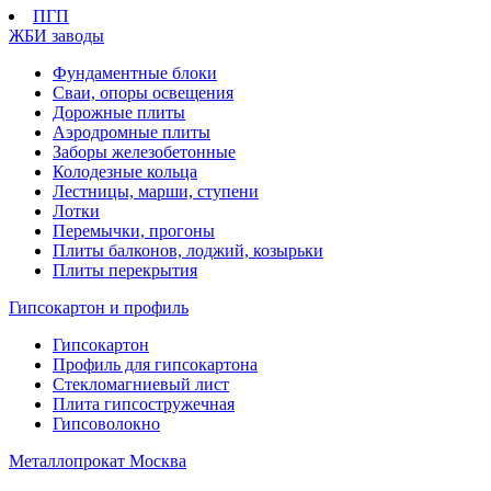
ПГП
ЖБИ заводы
Фундаментные блоки
Сваи, опоры освещения
Дорожные плиты
Аэродромные плиты
Заборы железобетонные
Колодезные кольца
Лестницы, марши, ступени
Лотки
Перемычки, прогоны
Плиты балконов, лоджий, козырьки
Плиты перекрытия
Гипсокартон и профиль
Гипсокартон
Профиль для гипсокартона
Стекломагниевый лист
Плита гипсостружечная
Гипсоволокно
Металлопрокат Москва