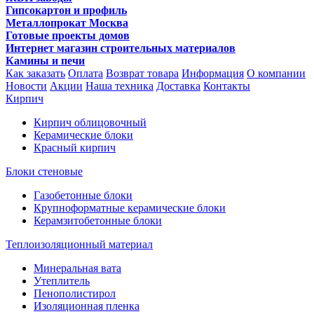
Гипсокартон и профиль
Металлопрокат Москва
Готовые проекты домов
Интернет магазин строительных материалов
Камины и печи
Как заказать
Оплата
Возврат товара
Информация
О компании
Новости
Акции
Наша техника
Доставка
Контакты
Кирпич
Кирпич облицовочный
Керамические блоки
Красный кирпич
Блоки стеновые
Газобетонные блоки
Крупноформатные керамические блоки
Керамзитобетонные блоки
Теплоизоляционный материал
Минеральная вата
Утеплитель
Пенополистирол
Изоляционная пленка