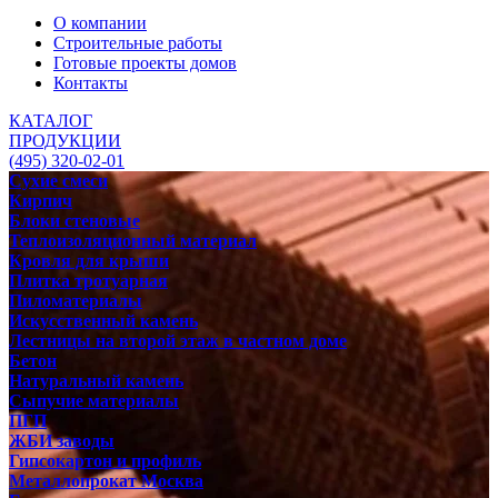
О компании
Строительные работы
Готовые проекты домов
Контакты
КАТАЛОГ
ПРОДУКЦИИ
(495) 320-02-01
Сухие смеси
Кирпич
Блоки стеновые
Теплоизоляционный материал
Кровля для крыши
Плитка тротуарная
Пиломатериалы
Искусственный камень
Лестницы на второй этаж в частном доме
Бетон
Натуральный камень
Сыпучие материалы
ПГП
ЖБИ заводы
Гипсокартон и профиль
Металлопрокат Москва