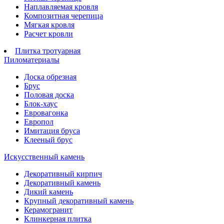
Наплавляемая кровля
Композитная черепица
Мягкая кровля
Расчет кровли
Плитка тротуарная
Пиломатериалы
Доска обрезная
Брус
Половая доска
Блок-хаус
Евровагонка
Европол
Имитация бруса
Клееный брус
Искусственный камень
Декоративный кирпич
Декоративный камень
Дикий камень
Крупный декоративный камень
Керамогранит
Клинкерная плитка