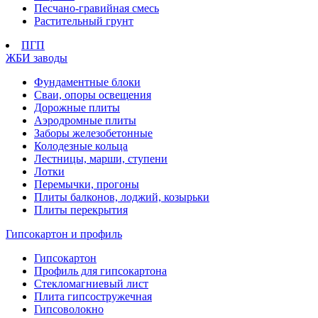
Песчано-гравийная смесь
Растительный грунт
ПГП
ЖБИ заводы
Фундаментные блоки
Сваи, опоры освещения
Дорожные плиты
Аэродромные плиты
Заборы железобетонные
Колодезные кольца
Лестницы, марши, ступени
Лотки
Перемычки, прогоны
Плиты балконов, лоджий, козырьки
Плиты перекрытия
Гипсокартон и профиль
Гипсокартон
Профиль для гипсокартона
Стекломагниевый лист
Плита гипсостружечная
Гипсоволокно