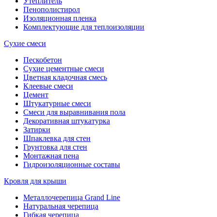
Утеплитель
Пенополистирол
Изоляционная пленка
Комплектующие для теплоизоляции
Сухие смеси
Пескобетон
Сухие цементные смеси
Цветная кладочная смесь
Клеевые смеси
Цемент
Штукатурные смеси
Смеси для выравнивания пола
Декоративная штукатурка
Затирки
Шпаклевка для стен
Грунтовка для стен
Монтажная пена
Гидроизоляционные составы
Кровля для крыши
Металлочерепица Grand Line
Натуральная черепица
Гибкая черепица