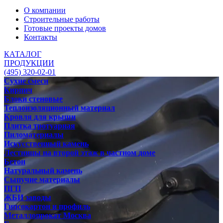
О компании
Строительные работы
Готовые проекты домов
Контакты
КАТАЛОГ
ПРОДУКЦИИ
(495) 320-02-01
Сухие смеси
Кирпич
Блоки стеновые
Теплоизоляционный материал
Кровля для крыши
Плитка тротуарная
Пиломатериалы
Искусственный камень
Лестницы на второй этаж в частном доме
Бетон
Натуральный камень
Сыпучие материалы
ПГП
ЖБИ заводы
Гипсокартон и профиль
Металлопрокат Москва