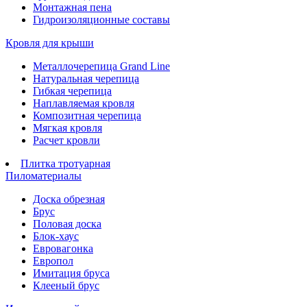
Монтажная пена
Гидроизоляционные составы
Кровля для крыши
Металлочерепица Grand Line
Натуральная черепица
Гибкая черепица
Наплавляемая кровля
Композитная черепица
Мягкая кровля
Расчет кровли
Плитка тротуарная
Пиломатериалы
Доска обрезная
Брус
Половая доска
Блок-хаус
Евровагонка
Европол
Имитация бруса
Клееный брус