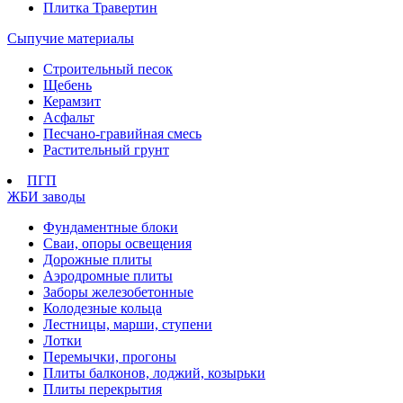
Плитка Травертин
Сыпучие материалы
Строительный песок
Щебень
Керамзит
Асфальт
Песчано-гравийная смесь
Растительный грунт
ПГП
ЖБИ заводы
Фундаментные блоки
Сваи, опоры освещения
Дорожные плиты
Аэродромные плиты
Заборы железобетонные
Колодезные кольца
Лестницы, марши, ступени
Лотки
Перемычки, прогоны
Плиты балконов, лоджий, козырьки
Плиты перекрытия