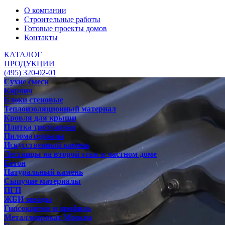
О компании
Строительные работы
Готовые проекты домов
Контакты
КАТАЛОГ
ПРОДУКЦИИ
(495) 320-02-01
Сухие смеси
Кирпич
Блоки стеновые
Теплоизоляционный материал
Кровля для крыши
Плитка тротуарная
Пиломатериалы
Искусственный камень
Лестницы на второй этаж в частном доме
Бетон
Натуральный камень
Сыпучие материалы
ПГП
ЖБИ заводы
Гипсокартон и профиль
Металлопрокат Москва